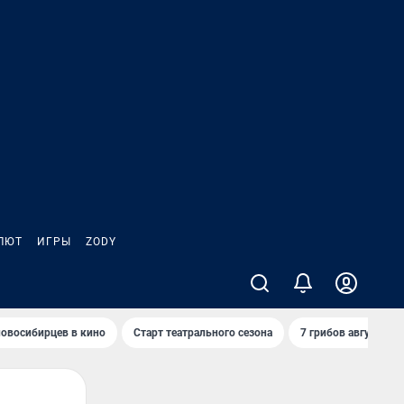
ЛЮТ
ИГРЫ
ZODY
овосибирцев в кино
Старт театрального сезона
7 грибов августа