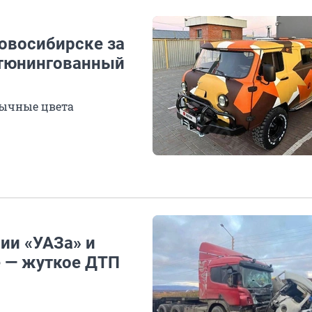
овосибирске за
 тюнингованный
бычные цвета
ии «УАЗа» и
е — жуткое ДТП