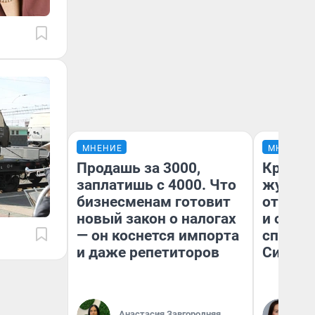
МНЕНИЕ
МНЕНИЕ
Продашь за 3000,
Красно
заплатишь с 4000. Что
журнал
бизнесменам готовит
отпуск
новый закон о налогах
и объя
— он коснется импорта
споре 
и даже репетиторов
Сибири
Анастасия Завгородняя
Та