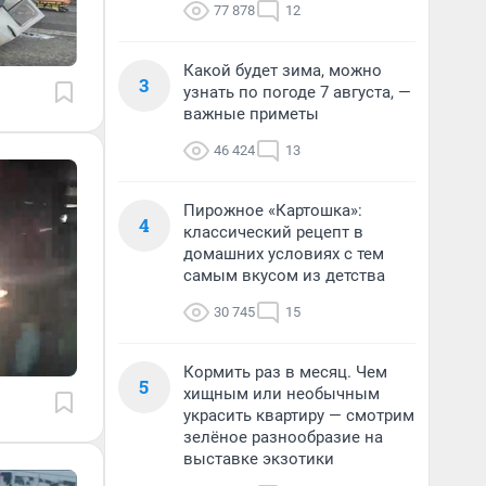
77 878
12
Какой будет зима, можно
3
узнать по погоде 7 августа, —
важные приметы
46 424
13
Пирожное «Картошка»:
4
классический рецепт в
домашних условиях с тем
самым вкусом из детства
30 745
15
Кормить раз в месяц. Чем
5
хищным или необычным
украсить квартиру — смотрим
зелёное разнообразие на
выставке экзотики