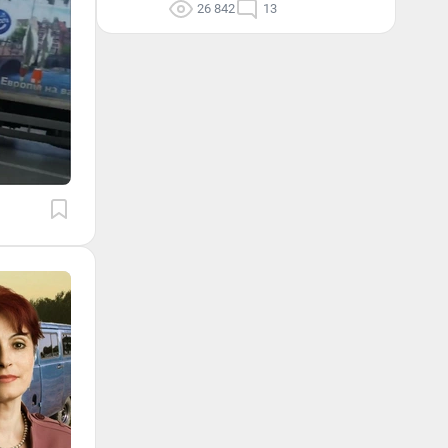
26 842
13