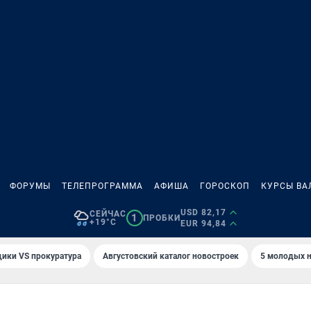
ФОРУМЫ
ТЕЛЕПРОГРАММА
АФИША
ГОРОСКОП
КУРСЫ ВА
USD 82,17
СЕЙЧАС
1
ПРОБКИ
+19°C
EUR 94,84
ики VS прокуратура
Августовский каталог новостроек
5 молодых н