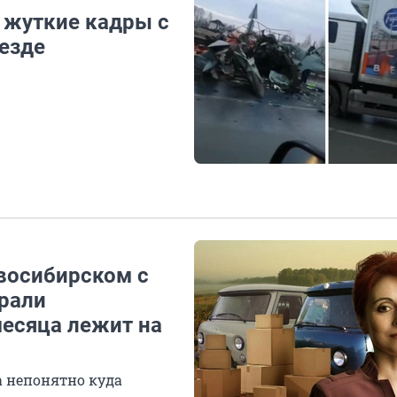
 жуткие кадры с
езде
овосибирском с
рали
месяца лежит на
а непонятно куда