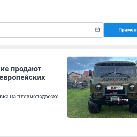
Примен
ске продают
 европейских
довка на пневмоподвеске