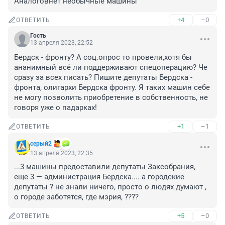
Аналоговнет необычные машины
+4
–0
ОТВЕТИТЬ
Гость
13 апреля 2023, 22:52
Бердск - фронту? А соц.опрос то провели,хотя бы 
ананимный всё ли поддерживают спецоперацию? Че 
сразу за всех писать? Пишите депутаты Бердска - 
фронта, олигархи Бердска фронту. Я таких машин себе 
не могу позволить приобретение в собственность, не 
говоря уже о падарках!
+1
–1
ОТВЕТИТЬ
серый2
13 апреля 2023, 22:35
...3 машины предоставили депутаты Заксобрания, 
еще 3 — администрация Бердска.... а городские 
депутаты ? не знали ничего, просто о людях думают , 
о городе заботятся, где мэрия, ????
+5
–0
ОТВЕТИТЬ