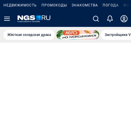
НЕДВИЖИМОСТЬ
ПРОМОКОДЫ
ЗНАКОМСТВА
ПОГОДА
ФО
Жёсткая соседская драка
Застройщики V