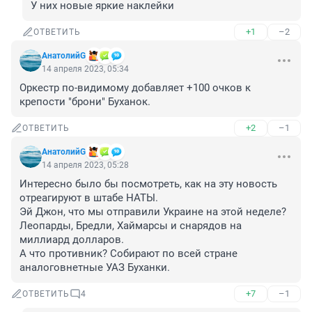
У них новые яркие наклейки
+1
–2
ОТВЕТИТЬ
АнатолийG
14 апреля 2023, 05:34
Оркестр по-видимому добавляет +100 очков к 
крепости "брони" Буханок.
+2
–1
ОТВЕТИТЬ
АнатолийG
14 апреля 2023, 05:28
Интересно было бы посмотреть, как на эту новость 
отреагируют в штабе НАТЫ.

Эй Джон, что мы отправили Украине на этой неделе? 
Леопарды, Бредли, Хаймарсы и снарядов на 
миллиард долларов.

А что противник? Собирают по всей стране 
аналоговнетные УАЗ Буханки.
+7
–1
ОТВЕТИТЬ
4