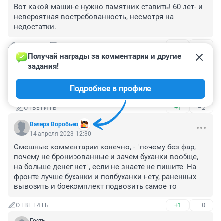
Вот какой машине нужно памятник ставить! 60 лет- и 
невероятная востребованность, несмотря на 
недостатки.
+2
–0
ОТВЕТИТЬ
1
Получай награды за комментарии и другие 
задания!
Аааа
16 апреля 2023, 11:07
Подробнее в профиле
Потому что не получается создать лучше этой
+1
–2
ОТВЕТИТЬ
Валера Воробьев
14 апреля 2023, 12:30
Смешные комментарии конечно, - "почему без фар, 
почему не бронированные и зачем буханки вообще, 
на больше денег нет", если не знаете не пишите. На 
фронте лучше буханки и полбуханки нету, раненных 
вывозить и боекомплект подвозить самое то
+1
–0
ОТВЕТИТЬ
Гость