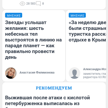
28 583
8
МНЕНИЕ
МНЕНИЕ
Звезды услышат
«За неделю две
желания: шесть
были страшные
небесных тел
туристка расска
выстроятся в линию на
отдыхе в Крым
параде планет — как
правильно провести
день
Александра Исм
Анастасия Филимонова
заместитель глав
редактора 63.RU
РЕКОМЕНДУЕМ
Выжившая после атаки с кислотой
петербурженка выписалась из