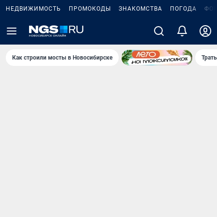
НЕДВИЖИМОСТЬ
ПРОМОКОДЫ
ЗНАКОМСТВА
ПОГОДА
ФО
Как строили мосты в Новосибирске
Траты