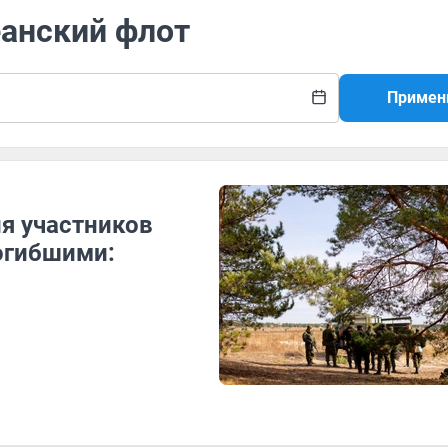
еанский флот
Примен
я участников
огибшими: