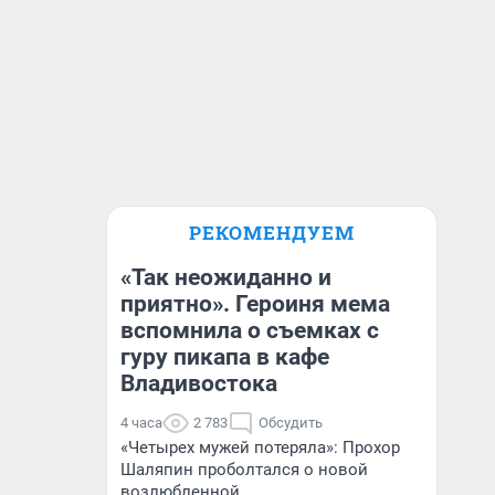
РЕКОМЕНДУЕМ
«Так неожиданно и
приятно». Героиня мема
вспомнила о съемках с
гуру пикапа в кафе
Владивостока
4 часа
2 783
Обсудить
«Четырех мужей потеряла»: Прохор
Шаляпин проболтался о новой
возлюбленной