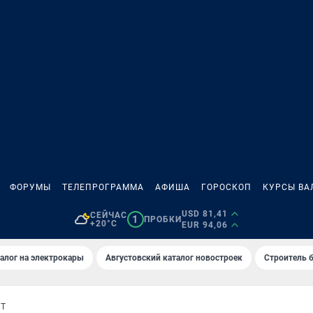
ФОРУМЫ
ТЕЛЕПРОГРАММА
АФИША
ГОРОСКОП
КУРСЫ ВА
USD 81,41
СЕЙЧАС
1
ПРОБКИ
+20°C
EUR 94,06
алог на электрокары
Августовский каталог новостроек
Строитель б
ОТ