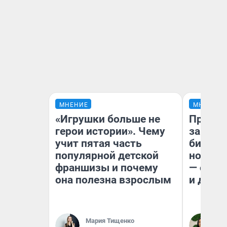
МНЕНИЕ
МНЕНИЕ
«Игрушки больше не
Продаш
герои истории». Чему
заплат
учит пятая часть
бизнес
популярной детской
новый 
франшизы и почему
— он к
она полезна взрослым
и даже
Мария Тищенко
Ан