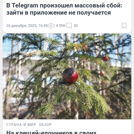
В Telegram произошел массовый сбой:
зайти в приложение не получается
26 декабря, 2025, 16:45
4 596
30
СТРАНА И МИР
ОБЗОР
На клещей-елочников в своих