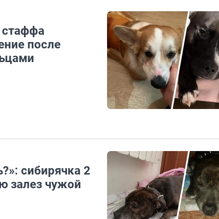
а стаффа
сение после
льцами
ь?»: сибирячка 2
ую залез чужой