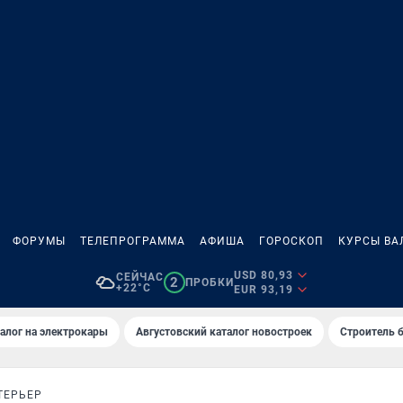
ФОРУМЫ
ТЕЛЕПРОГРАММА
АФИША
ГОРОСКОП
КУРСЫ ВА
USD 80,93
СЕЙЧАС
2
ПРОБКИ
+22°C
EUR 93,19
алог на электрокары
Августовский каталог новостроек
Строитель б
ТЕРЬЕР