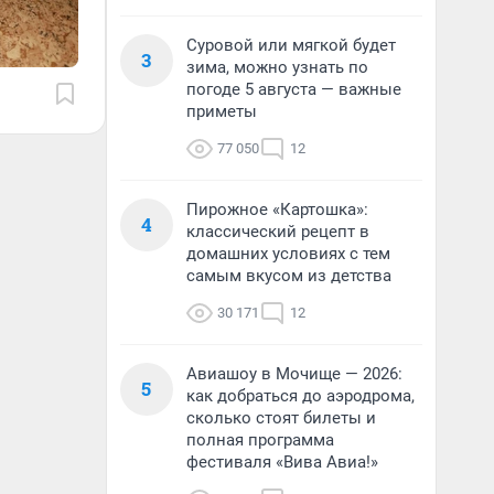
Суровой или мягкой будет
3
зима, можно узнать по
погоде 5 августа — важные
приметы
77 050
12
Пирожное «Картошка»:
4
классический рецепт в
домашних условиях с тем
самым вкусом из детства
30 171
12
Авиашоу в Мочище — 2026:
5
как добраться до аэродрома,
сколько стоят билеты и
полная программа
фестиваля «Вива Авиа!»