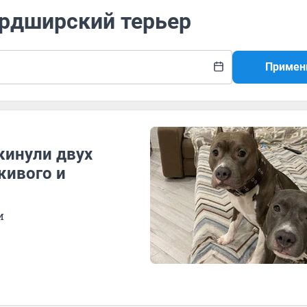
ордширский терьер
Примен
кинули двух
живого и
и