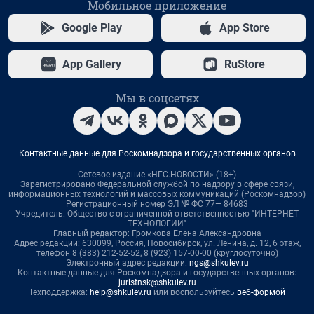
Мобильное приложение
Google Play
App Store
App Gallery
RuStore
Мы в соцсетях
Контактные данные для Роскомнадзора и государственных органов
Сетевое издание «НГС.НОВОСТИ» (18+)
Зарегистрировано Федеральной службой по надзору в сфере связи,
информационных технологий и массовых коммуникаций (Роскомнадзор)
Регистрационный номер ЭЛ № ФС 77— 84683
Учредитель: Общество с ограниченной ответственностью "ИНТЕРНЕТ
ТЕХНОЛОГИИ"
Главный редактор: Громкова Елена Александровна
Адрес редакции: 630099, Россия, Новосибирск, ул. Ленина, д. 12, 6 этаж,
телефон 8 (383) 212-52-52, 8 (923) 157-00-00 (круглосуточно)
Электронный адрес редакции:
ngs@shkulev.ru
Контактные данные для Роскомнадзора и государственных органов:
juristnsk@shkulev.ru
Техподдержка:
help@shkulev.ru
или воспользуйтесь
веб-формой