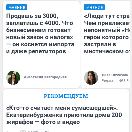
МНЕНИЕ
МНЕНИЕ
Продашь за 3000,
«Люди тут стра
заплатишь с 4000. Что
Чем привлекает
бизнесменам готовит
непонятный «Не
новый закон о налогах
герои которого
— он коснется импорта
застряли в
и даже репетиторов
мистическом от
Лиза Пичугина
Анастасия Завгородняя
Редактор NGS.RU
РЕКОМЕНДУЕМ
«Кто-то считает меня сумасшедшей».
Екатеринбурженка приютила дома 200
жирафов — фото и видео