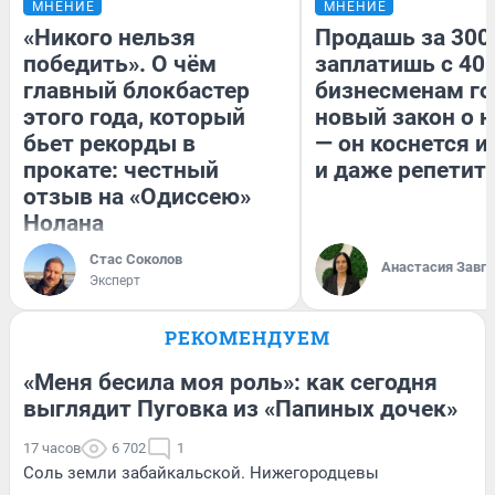
МНЕНИЕ
МНЕНИЕ
«Никого нельзя
Продашь за 300
победить». О чём
заплатишь с 400
главный блокбастер
бизнесменам го
этого года, который
новый закон о н
бьет рекорды в
— он коснется 
прокате: честный
и даже репетит
отзыв на «Одиссею»
Нолана
Стас Соколов
Анастасия Завг
Эксперт
РЕКОМЕНДУЕМ
«Меня бесила моя роль»: как сегодня
выглядит Пуговка из «Папиных дочек»
17 часов
6 702
1
Соль земли забайкальской. Нижегородцевы