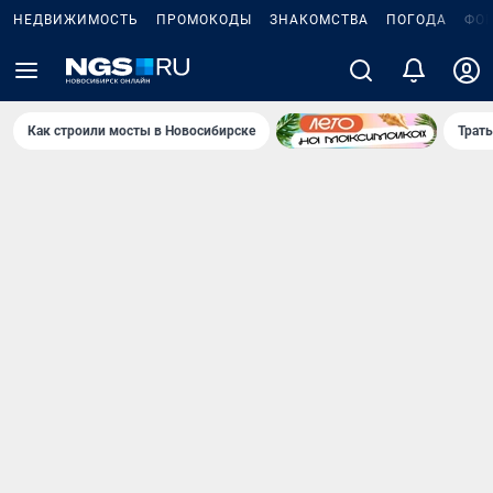
НЕДВИЖИМОСТЬ
ПРОМОКОДЫ
ЗНАКОМСТВА
ПОГОДА
ФО
Как строили мосты в Новосибирске
Траты