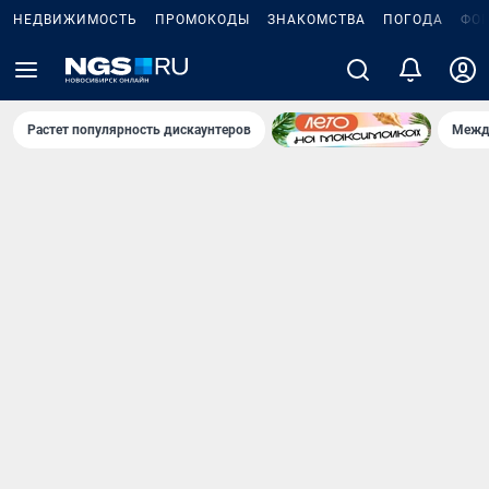
НЕДВИЖИМОСТЬ
ПРОМОКОДЫ
ЗНАКОМСТВА
ПОГОДА
ФО
Растет популярность дискаунтеров
Межд