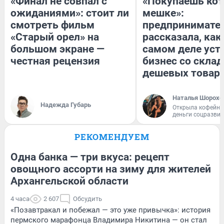
«Финал не совпал с
«Покупаешь кот
ожиданиями»: стоит ли
мешке»:
смотреть фильм
предпринимате
«Старый орел» на
рассказала, как
большом экране —
самом деле уст
честная рецензия
бизнес со скла
дешевых товар
Наталья Шорохо
Надежда Губарь
Открыла кофейну
деньги соцразви
РЕКОМЕНДУЕМ
Одна банка — три вкуса: рецепт
овощного ассорти на зиму для жителей
Архангельской области
4 часа
2 607
Обсудить
«Позавтракал и побежал — это уже привычка»: история
пермского марафонца Владимира Никитина — он стал