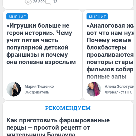
26 899
13
МНЕНИЕ
МНЕНИЕ
«Игрушки больше не
«Аналоговая жи
герои истории». Чему
вот что нам нуж
учит пятая часть
Почему новые
популярной детской
блокбастеры
франшизы и почему
проваливаются,
она полезна взрослым
повторы стары
фильмов собир
полные залы
Мария Тищенко
Алёна Золотухи
Обозреватель
Журналист НГС
РЕКОМЕНДУЕМ
Как приготовить фаршированные
перцы — простой рецепт от
жительницы Барнаула