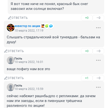
Я вот тоже ниче не понял, красный бык снег 
завозил или солнце включал?
+0
–0
ОТВЕТИТЬ
инвестор по акции
10 марта 2022, 17:19
Слышать страдальческий вой тунеядцев - бальзам на 
душу!
+0
–0
ОТВЕТИТЬ
Гость
10 марта 2022, 16:01
ваще пофигу нам все это
+1
–0
ОТВЕТИТЬ
Гость
10 марта 2022, 15:59
сейчас набежит рашнбыдло с репликами: да зачем 
нам эти заезды, если в пивнушке трёшечка 
разливного по акции!