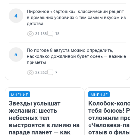
Пирожное «Картошка»: классический рецепт
4
в домашних условиях с тем самым вкусом из
детства
31 188
18
По погоде 8 августа можно определить,
5
насколько дождливой будет осень — важные
приметы
28 262
7
МНЕНИЕ
МНЕНИЕ
Звезды услышат
Колобок-колобо
желания: шесть
тебя боюсь! Ра
небесных тел
отложили прок
выстроятся в линию на
«Человека-пау
параде планет — как
отзыв о фильм