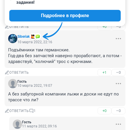
задания!
Обыкновенным жителям новосибирска это все без 
разницы. Печатайте такие новости в групповом чате 
Подробнее в профиле
любителей этого разврата
+0
–0
ОТВЕТИТЬ
Siberiak
10 марта 2022, 22:16
Подъёмники там германские. 

Год-два без запчастей наверно проработают, а потом - 
здравствуй, "колючий" трос с крючками.
+1
–0
ОТВЕТИТЬ
Гость
10 марта 2022, 19:07
А без забугорной компании лыжи и доски не едут по 
трассе что ли?
+0
–0
ОТВЕТИТЬ
1
Гость
11 марта 2022, 09:16