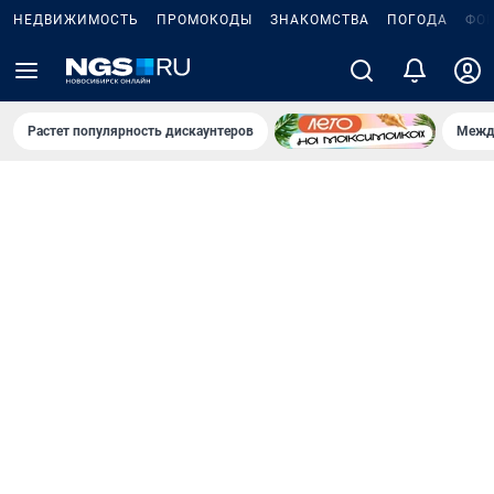
НЕДВИЖИМОСТЬ
ПРОМОКОДЫ
ЗНАКОМСТВА
ПОГОДА
ФО
Растет популярность дискаунтеров
Межд