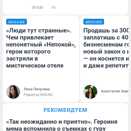
30 630
15
МНЕНИЕ
МНЕНИЕ
«Люди тут странные».
Продашь за 300
Чем привлекает
заплатишь с 400
непонятный «Непокой»,
бизнесменам го
герои которого
новый закон о н
застряли в
— он коснется 
мистическом отеле
и даже репетит
Лиза Пичугина
Анастасия Завг
Редактор NGS.RU
РЕКОМЕНДУЕМ
«Так неожиданно и приятно». Героиня
мема вспомнила о съемках с гуру