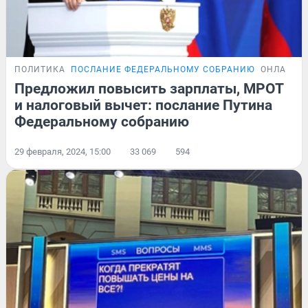
ПОЛИТИКА
ПОСЛАНИЕ ФЕДЕРАЛЬНОМУ СОБРАНИЮ
ОНЛАЙН-
Предложил повысить зарплаты, МРОТ
и налоговый вычет: послание Путина
Федеральному собранию
29 февраля, 2024, 15:00
33 069
594