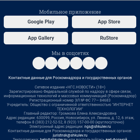
Мобильное приложение
Google Play
App Store
App Gallery
RuStore
Мы в соцсетях
Контактные данные для Роскомнадзора и государственных органов
Сетевое издание «НГС.НОВОСТИ» (18+)
Зарегистрировано Федеральной службой по надзору в сфере связи,
информационных технологий и массовых коммуникаций (Роскомнадзор)
Регистрационный номер ЭЛ № ФС 77— 84683
Учредитель: Общество с ограниченной ответственностью "ИНТЕРНЕТ
ТЕХНОЛОГИИ"
Главный редактор: Громкова Елена Александровна
Адрес редакции: 630099, Россия, Новосибирск, ул. Ленина, д. 12, 6 этаж,
телефон 8 (383) 212-52-52, 8 (923) 157-00-00 (круглосуточно)
Электронный адрес редакции:
ngs@shkulev.ru
Контактные данные для Роскомнадзора и государственных органов:
juristnsk@shkulev.ru
Техподдержка:
help@shkulev.ru
или воспользуйтесь
веб-формой