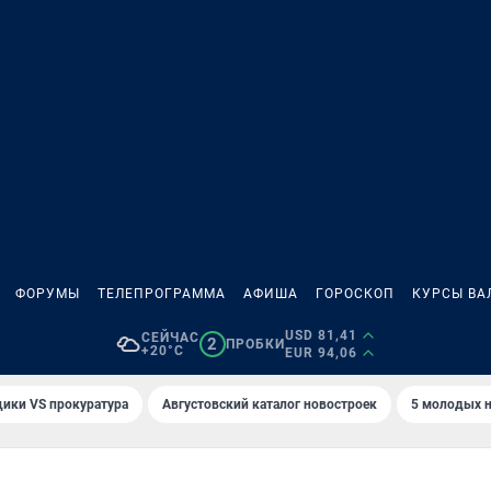
ФОРУМЫ
ТЕЛЕПРОГРАММА
АФИША
ГОРОСКОП
КУРСЫ ВА
USD 81,41
СЕЙЧАС
2
ПРОБКИ
+20°C
EUR 94,06
ики VS прокуратура
Августовский каталог новостроек
5 молодых н