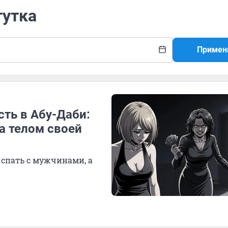
тутка
Примен
ть в Абу-Даби:
а телом своей
 спать с мужчинами, а