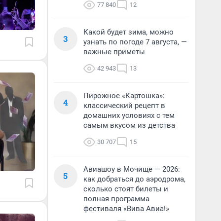
77 840
12
Какой будет зима, можно
3
узнать по погоде 7 августа, —
важные приметы
42 943
13
Пирожное «Картошка»:
4
классический рецепт в
домашних условиях с тем
самым вкусом из детства
30 707
15
Авиашоу в Мочище — 2026:
5
как добраться до аэродрома,
сколько стоят билеты и
полная программа
фестиваля «Вива Авиа!»