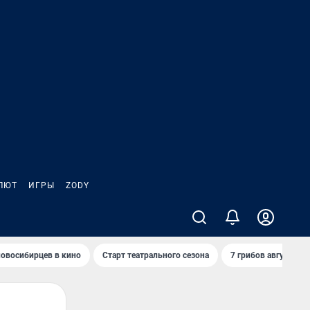
ЛЮТ
ИГРЫ
ZODY
овосибирцев в кино
Старт театрального сезона
7 грибов августа