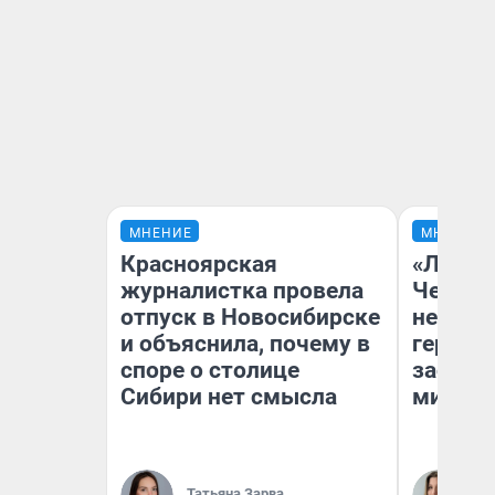
МНЕНИЕ
МНЕНИЕ
Красноярская
«Люди 
журналистка провела
Чем пр
отпуск в Новосибирске
непоня
и объяснила, почему в
герои 
споре о столице
застря
Сибири нет смысла
мистич
Ли
Татьяна Зарва