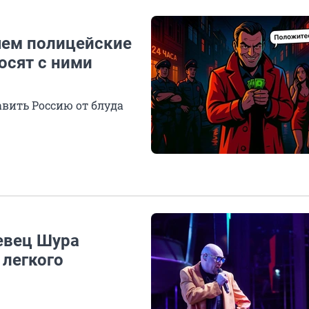
чем полицейские
осят с ними
авить Россию от блуда
евец Шура
 легкого