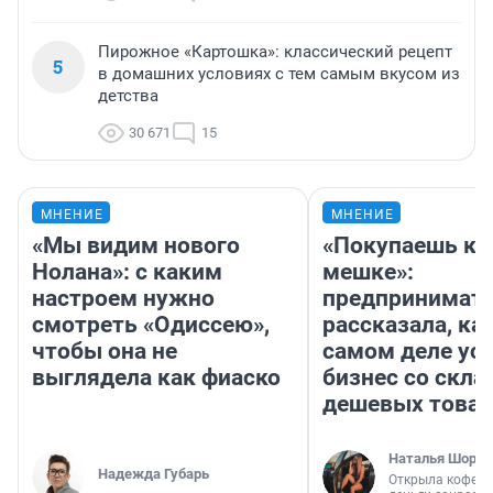
Пирожное «Картошка»: классический рецепт
5
в домашних условиях с тем самым вкусом из
детства
30 671
15
МНЕНИЕ
МНЕНИЕ
«Мы видим нового
«Покупаешь ко
Нолана»: с каким
мешке»:
настроем нужно
предпринимат
смотреть «Одиссею»,
рассказала, как
чтобы она не
самом деле ус
выглядела как фиаско
бизнес со скл
дешевых това
Наталья Шорох
Надежда Губарь
Открыла кофейн