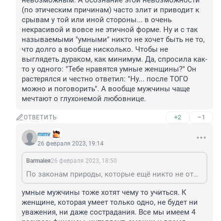
невозможным. А осознание этой невозможности 
(по этическим причинам) часто злит и приводит к 
срывам у той или иной стороны... в очень 
некрасивой и вовсе не этичной форме. Ну и с так 
называемыми "умными" никто не хочет быть не то, 
что долго а вообще нисколько. Чтобы не 
выглядеть дураком, как минимум. Да, спросила как-
то у одного: "Тебе нравятся умные женщины?" Он 
растерялся и честно ответил: "Ну... после ТОГО 
можно и поговорить". А вообще мужчины чаще 
мечтают о глухонемой любовнице.
+2
–1
ОТВЕТИТЬ
mmv
26 февраля 2023, 19:14
Barmaleя
26 февраля 2023, 18:50
По законам природы, которые ещё никто не отменял, мужчинам от женщин мозги ну ничуть не нужны. Господь создал нас разнополыми не для дружеских бесед. Иногда беседами и дружбой заменяют секс, потому что он им представляется невозможным. А осознание этой невозможности (по этическим причинам) часто злит и приводит к срывам у той или иной стороны... в очень некрасивой и вовсе не этичной форме. Ну и с так называемыми "умными" никто не хочет быть не то, что долго а вообще нисколько. Чтобы не выглядеть дураком, как минимум. Да, спросила как-то у одного: "Тебе нравятся умные женщины?" Он растерялся и честно ответил: "Ну... после ТОГО можно и поговорить". А вообще мужчины чаще мечтают о глухонемой любовнице.
умные мужчины тоже хотят чему то учиться. К 
женщине, которая умеет только одно, не будет ни 
уважения, ни даже сострадания. Все мы имеем 4 