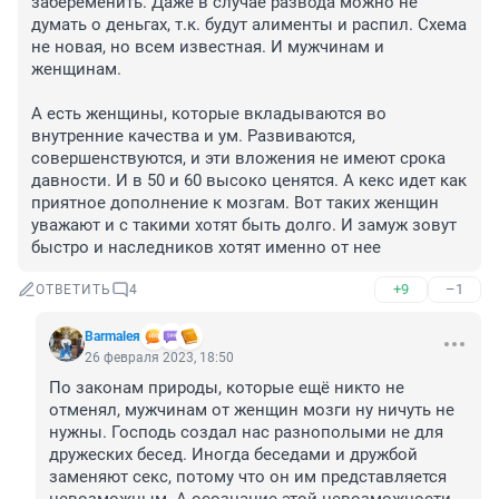
забеременить. Даже в случае развода можно не 
думать о деньгах, т.к. будут алименты и распил. Схема 
не новая, но всем известная. И мужчинам и 
женщинам.

А есть женщины, которые вкладываются во 
внутренние качества и ум. Развиваются, 
совершенствуются, и эти вложения не имеют срока 
давности. И в 50 и 60 высоко ценятся. А кекс идет как 
приятное дополнение к мозгам. Вот таких женщин 
уважают и с такими хотят быть долго. И замуж зовут 
быстро и наследников хотят именно от нее
+9
–1
ОТВЕТИТЬ
4
Barmaleя
26 февраля 2023, 18:50
По законам природы, которые ещё никто не 
отменял, мужчинам от женщин мозги ну ничуть не 
нужны. Господь создал нас разнополыми не для 
дружеских бесед. Иногда беседами и дружбой 
заменяют секс, потому что он им представляется 