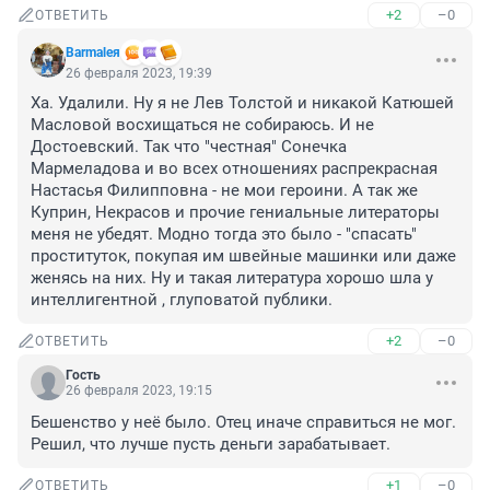
+2
–0
ОТВЕТИТЬ
Barmaleя
26 февраля 2023, 19:39
Ха. Удалили. Ну я не Лев Толстой и никакой Катюшей 
Масловой восхищаться не собираюсь. И не 
Достоевский. Так что "честная" Сонечка 
Мармеладова и во всех отношениях распрекрасная 
Настасья Филипповна - не мои героини. А так же 
Куприн, Некрасов и прочие гениальные литераторы 
меня не убедят. Модно тогда это было - "спасать" 
проституток, покупая им швейные машинки или даже 
женясь на них. Ну и такая литература хорошо шла у 
интеллигентной , глуповатой публики.
+2
–0
ОТВЕТИТЬ
Гость
26 февраля 2023, 19:15
Бешенство у неë было. Отец иначе справиться не мог. 
Решил, что лучше пусть деньги зарабатывает.
+1
–0
ОТВЕТИТЬ