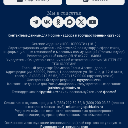
Мы в соцсетях
Контактные данные для Роскомнадзора и государственных органов
Сетевое издание «НГС.НОВОСТИ» (18+)
Зарегистрировано Федеральной службой по надзору в сфере связи,
информационных технологий и массовых коммуникаций (Роскомнадзор)
Регистрационный номер ЭЛ № ФС 77— 84683
Учредитель: Общество с ограниченной ответственностью "ИНТЕРНЕТ
ТЕХНОЛОГИИ"
Главный редактор: Громкова Елена Александровна
Адрес редакции: 630099, Россия, Новосибирск, ул. Ленина, д. 12, 6 этаж,
телефон 8 (383) 212-52-52, 8 (923) 157-00-00 (круглосуточно)
Электронный адрес редакции:
ngs@shkulev.ru
Контактные данные для Роскомнадзора и государственных органов:
juristnsk@shkulev.ru
Техподдержка:
help@shkulev.ru
или воспользуйтесь
веб-формой
Связаться с отделом продаж: 8 (383) 212-52-52, 8 (800) 200-03-83 (звонок
с сотового бесплатный),
reklamangs@shkulev.ru
Редакция сайта не несет ответственности за достоверность
информации, содержащейся в рекламных объявлениях.
Особенности эксплуатации (использования) веб-портала регулируются:
Руководством пользователя