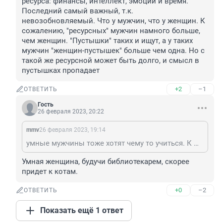
ресурса: финансы, интеллект, эмоции и время. 
Последний самый важный, т.к. 
невозобновляемый. Что у мужчин, что у женщин. К 
сожалению, "ресурсных" мужчин намного больше, 
чем женщин. "Пустышки" таких и ищут, а у таких 
мужчин "женщин-пустышек" больше чем одна. Но с 
такой же ресурсной может быть долго, и смысл в 
пустышках пропадает
+2
–1
ОТВЕТИТЬ
Гость
26 февраля 2023, 20:22
mmv
26 февраля 2023, 19:14
умные мужчины тоже хотят чему то учиться. К женщине, которая умеет только одно, не будет ни уважения, ни даже сострадания. Все мы имеем 4 ресурса: финансы, интеллект, эмоции и время. Последний самый важный, т.к. невозобновляемый. Что у мужчин, что у женщин. К сожалению, "ресурсных" мужчин намного больше, чем женщин. "Пустышки" таких и ищут, а у таких мужчин "женщин-пустышек" больше чем одна. Но с такой же ресурсной может быть долго, и смысл в пустышках пропадает
Умная женщина, будучи библиотекарем, скорее 
придет к котам.
+0
–2
ОТВЕТИТЬ
Показать ещё 1 ответ