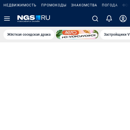
НЕДВИЖИМОСТЬ
ПРОМОКОДЫ
ЗНАКОМСТВА
ПОГОДА
ФО
Жёсткая соседская драка
Застройщики V