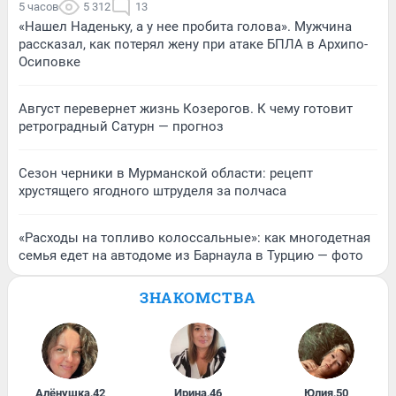
5 часов
5 312
13
«Нашел Наденьку, а у нее пробита голова». Мужчина
рассказал, как потерял жену при атаке БПЛА в Архипо-
Осиповке
Август перевернет жизнь Козерогов. К чему готовит
ретроградный Сатурн — прогноз
Сезон черники в Мурманской области: рецепт
хрустящего ягодного штруделя за полчаса
«Расходы на топливо колоссальные»: как многодетная
семья едет на автодоме из Барнаула в Турцию — фото
ЗНАКОМСТВА
Алёнушка
,
42
Ирина
,
46
Юлия
,
50