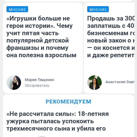
МНЕНИЕ
МНЕНИЕ
«Игрушки больше не
Продашь за 300
герои истории». Чему
заплатишь с 400
учит пятая часть
бизнесменам го
популярной детской
новый закон о н
франшизы и почему
— он коснется 
она полезна взрослым
и даже репетит
Мария Тищенко
Анастасия Завг
Обозреватель
РЕКОМЕНДУЕМ
«Не рассчитала силы»: 18-летняя
ужурка пыталась успокоить
трехмесячного сына и убила его