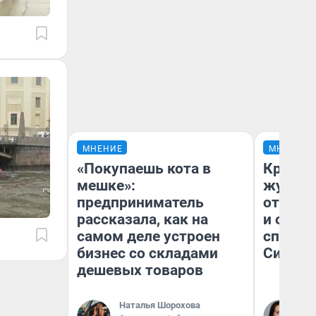
МНЕНИЕ
МНЕНИЕ
«Покупаешь кота в
Красно
мешке»:
журнал
предприниматель
отпуск
рассказала, как на
и объя
самом деле устроен
споре 
бизнес со складами
Сибири
дешевых товаров
Наталья Шорохова
Та