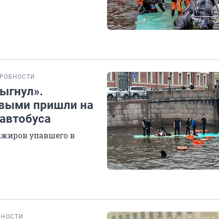
РОБНОСТИ
рыгнул».
рвыми пришли на
автобуса
ажиров упавшего в
БНОСТИ