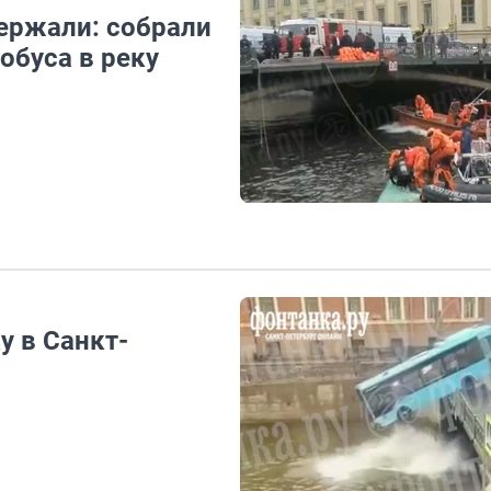
держали: собрали
тобуса в реку
у в Санкт-