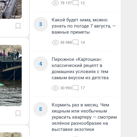
78 157
12
Какой будет зима, можно
3
узнать по погоде 7 августа, —
важные приметы
56 988
14
Пирожное «Картошка»:
4
классический рецепт в
домашних условиях с тем
самым вкусом из детства
30 993
17
Кормить раз в месяц. Чем
5
хищным или необычным
украсить квартиру — смотрим
зелёное разнообразие на
выставке экзотики