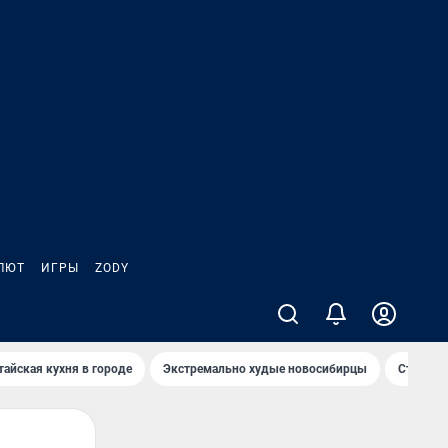
ЛЮТ
ИГРЫ
ZODY
тайская кухня в городе
Экстремально худые новосибирцы
Старт те