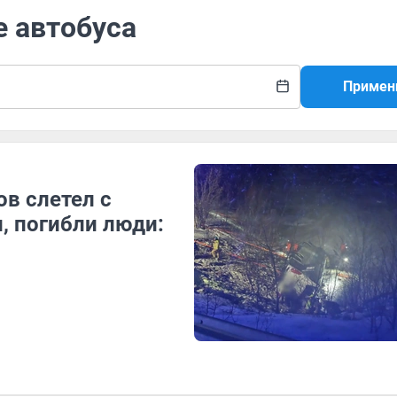
е автобуса
Примен
в слетел с
и, погибли люди: