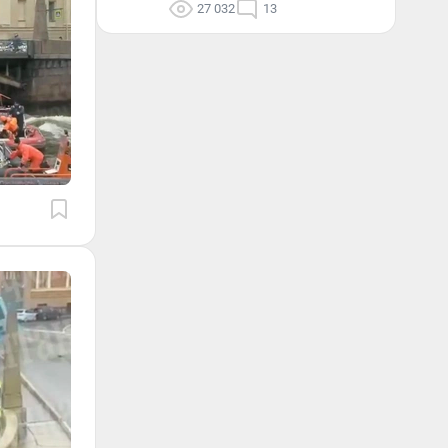
27 032
13