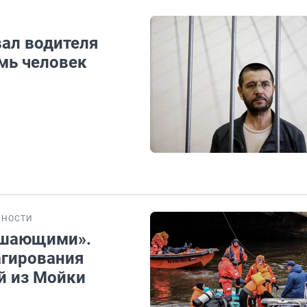
вал водителя
емь человек
БНОСТИ
решающими».
агирования
й из Мойки