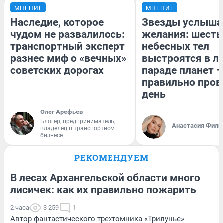
МНЕНИЕ
МНЕНИЕ
Наследие, которое
Звезды услыша
чудом не развалилось:
желания: шесть
транспортный эксперт
небесных тел
разнес миф о «вечных»
выстроятся в л
советских дорогах
параде планет —
правильно пров
день
Олег Арефьев
Блогер, предприниматель,
Анастасия Фили
владелец в транспортном
бизнесе
РЕКОМЕНДУЕМ
В лесах Архангельской области много
лисичек: как их правильно пожарить
2 часа
3 259
1
Автор фантастического трехтомника «Трилунье»