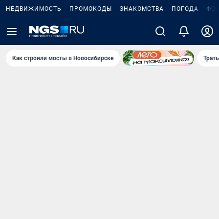
НЕДВИЖИМОСТЬ
ПРОМОКОДЫ
ЗНАКОМСТВА
ПОГОДА
ФО
Как строили мосты в Новосибирске
Траты