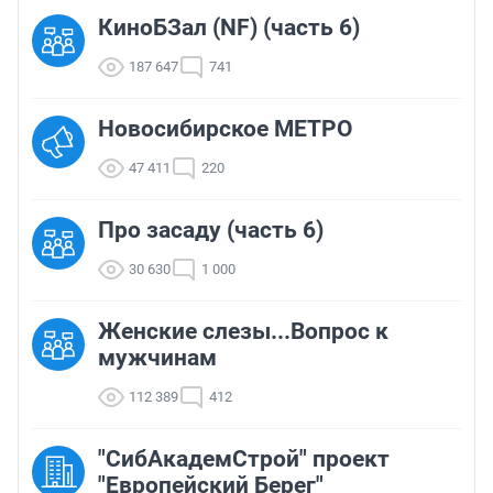
КиноБЗал (NF) (часть 6)
187 647
741
Новосибирское МЕТРО
47 411
220
Про засаду (часть 6)
30 630
1 000
Женские слезы...Вопрос к
мужчинам
112 389
412
"СибАкадемСтрой" проект
"Европейский Берег"