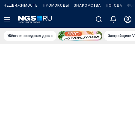
НЕДВИЖИМОСТЬ
ПРОМОКОДЫ
ЗНАКОМСТВА
ПОГОДА
ФО
Жёсткая соседская драка
Застройщики V