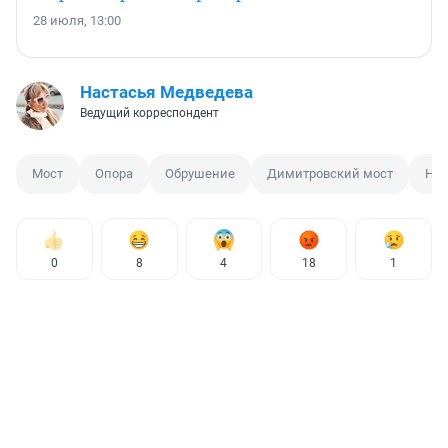
28 июля, 13:00
Настасья Медведева
Ведущий корреспондент
Мост
Опора
Обрушение
Димитровский мост
Нов
0
8
4
18
1