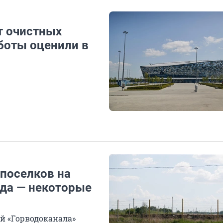
т очистных
боты оценили в
 поселков на
ада — некоторые
й «Горводоканала»