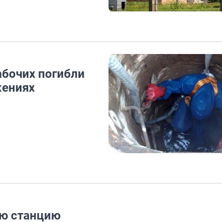
абочих погибли
жениях
ую станцию