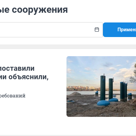
ные сооружения
Примен
поставили
ии объяснили,
требований