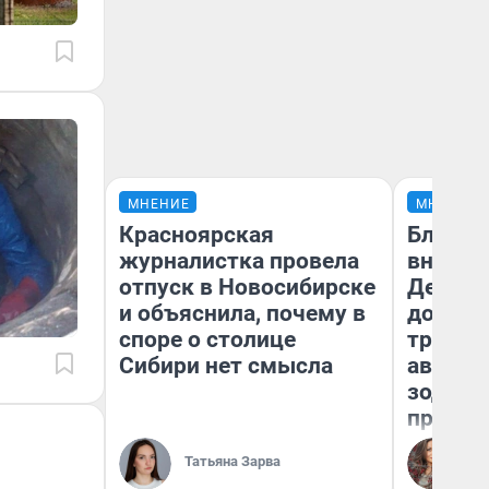
МНЕНИЕ
МНЕНИЕ
Красноярская
Близне
журналистка провела
внезап
отпуск в Новосибирске
Девам 
и объяснила, почему в
дополн
споре о столице
траты:
Сибири нет смысла
август 
зодиак
прогно
Ан
Татьяна Зарва
Ав