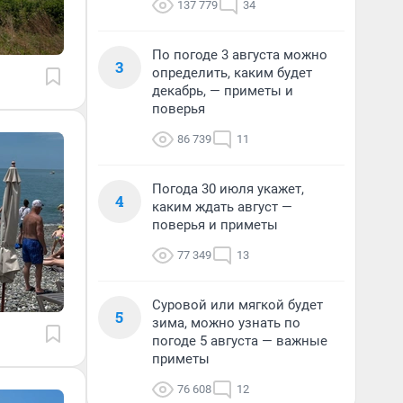
137 779
34
По погоде 3 августа можно
3
определить, каким будет
декабрь, — приметы и
поверья
86 739
11
Погода 30 июля укажет,
4
каким ждать август —
поверья и приметы
77 349
13
Суровой или мягкой будет
5
зима, можно узнать по
погоде 5 августа — важные
приметы
76 608
12