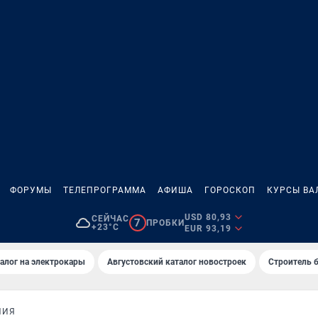
ФОРУМЫ
ТЕЛЕПРОГРАММА
АФИША
ГОРОСКОП
КУРСЫ ВА
USD 80,93
СЕЙЧАС
7
ПРОБКИ
+23°C
EUR 93,19
алог на электрокары
Августовский каталог новостроек
Строитель б
НИЯ