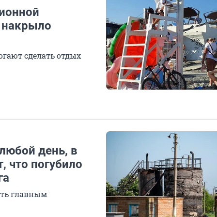
ционной
ю накрыло
огают сделать отдых
любой день, в
, что погубило
га
ить главным