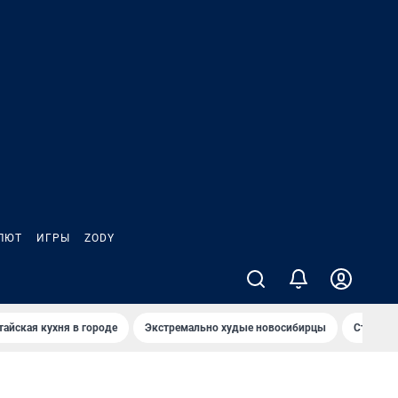
ЛЮТ
ИГРЫ
ZODY
тайская кухня в городе
Экстремально худые новосибирцы
Старт те