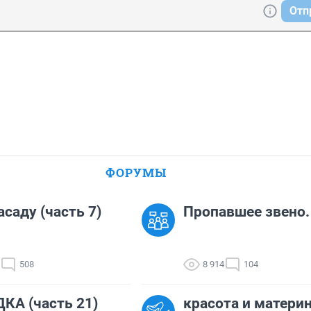
Отп
ФОРУМЫ
асаду (часть 7)
Пропавшее звено.
508
8 914
104
КА (часть 21)
красота и матери