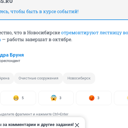
S.RU
сь, чтобы быть в курсе событий!
естно, что в Новосибирске
отремонтируют лестницу во
а
— работы завершат в октябре.
дра Бруня
рреспондент
Арена
Очистные сооружения
Новосибирск
5
3
3
ыделите фрагмент и нажмите Ctrl+Enter
 за комментарии и другие задания!