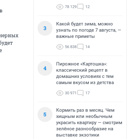
78 129
12
в
Какой будет зима, можно
3
узнать по погоде 7 августа, —
енерных
важные приметы
будет
56 838
14
е
Пирожное «Картошка»:
4
классический рецепт в
домашних условиях с тем
самым вкусом из детства
30 971
17
Кормить раз в месяц. Чем
5
хищным или необычным
украсить квартиру — смотрим
зелёное разнообразие на
выставке экзотики