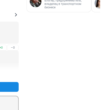
Блогер, предприниматель,
владелец в транспортном
бизнесе
+0
–0
+0
–0