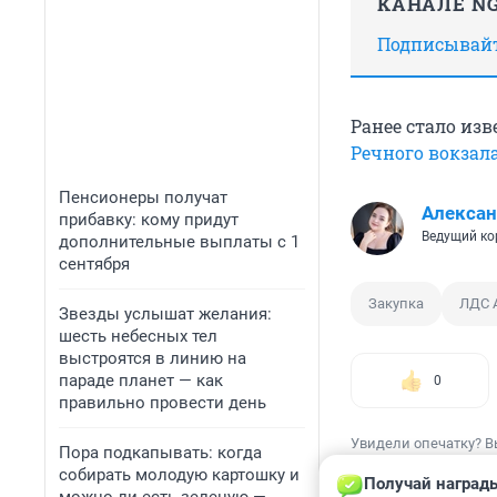
КАНАЛЕ NG
Подписывайте
Ранее стало изв
Речного вокзал
Пенсионеры получат
Алексан
прибавку: кому придут
Ведущий ко
дополнительные выплаты с 1
сентября
Закупка
ЛДС 
Звезды услышат желания:
шесть небесных тел
выстроятся в линию на
параде планет — как
0
правильно провести день
Увидели опечатку? В
Пора подкапывать: когда
собирать молодую картошку и
Получай награды