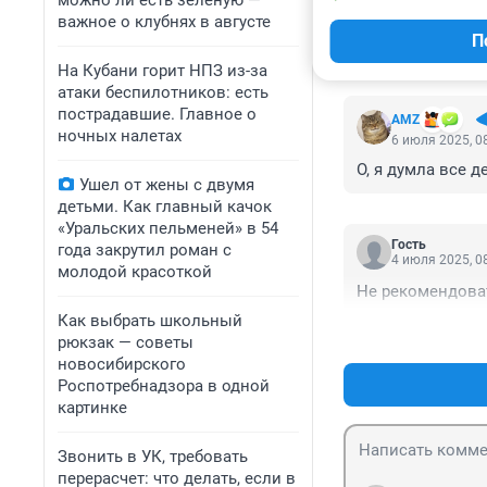
можно ли есть зеленую —
важное о клубнях в августе
П
КОММЕНТАР
На Кубани горит НПЗ из-за
атаки беспилотников: есть
пострадавшие. Главное о
AMZ
ночных налетах
6 июля 2025, 0
О, я думла все 
Ушел от жены с двумя
детьми. Как главный качок
«Уральских пельменей» в 54
Гость
года закрутил роман с
4 июля 2025, 0
молодой красоткой
Не рекомендовать
Как выбрать школьный
рюкзак — советы
новосибирского
Роспотребнадзора в одной
картинке
Звонить в УК, требовать
перерасчет: что делать, если в