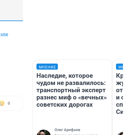
зле
МНЕНИЕ
МНЕНИ
Наследие, которое
Красн
чудом не развалилось:
журна
транспортный эксперт
отпус
разнес миф о «вечных»
и объ
советских дорогах
споре
0
Сибир
Олег Арефьев