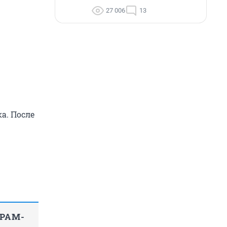
27 006
13
а. После
ГРАМ-