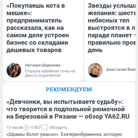
«Покупаешь кота в
Звезды услыша
мешке»:
желания: шесть
предприниматель
небесных тел
рассказала, как на
выстроятся в л
самом деле устроен
параде планет —
бизнес со складами
правильно пров
дешевых товаров
день
Наталья Шорохова
Анастасия Фили
Открыла кофейную точку на
деньги соцразвития
РЕКОМЕНДУЕМ
«Девчонки, вы испытываете судьбу»:
что творится в подпольной рюмочной
на Березовой в Рязани — обзор YA62.RU
13 часов
6 857
Обсудить
«Шрамы болят ужасно». Екатеринбурженка, которую