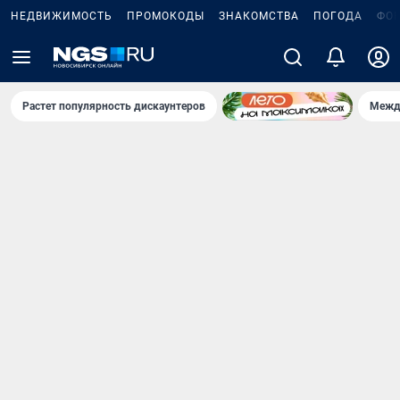
НЕДВИЖИМОСТЬ
ПРОМОКОДЫ
ЗНАКОМСТВА
ПОГОДА
ФО
Растет популярность дискаунтеров
Межд