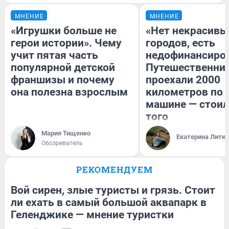
МНЕНИЕ
МНЕНИЕ
«Игрушки больше не
«Нет некрасивы
герои истории». Чему
городов, есть
учит пятая часть
недофинансиро
популярной детской
Путешественни
франшизы и почему
проехали 2000
она полезна взрослым
километров по 
машине — стоил
того
Мария Тищенко
Екатерина Литк
Обозреватель
РЕКОМЕНДУЕМ
Вой сирен, злые туристы и грязь. Стоит
ли ехать в самый большой аквапарк в
Геленджике — мнение туристки