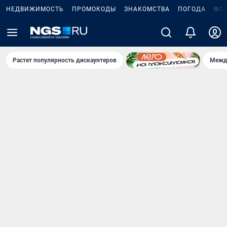
НЕДВИЖИМОСТЬ
ПРОМОКОДЫ
ЗНАКОМСТВА
ПОГОДА
ФО
Растет популярность дискаунтеров
Межд