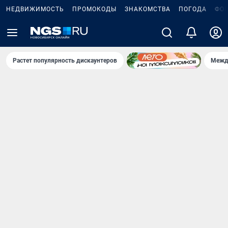
НЕДВИЖИМОСТЬ
ПРОМОКОДЫ
ЗНАКОМСТВА
ПОГОДА
ФО
Растет популярность дискаунтеров
Межд