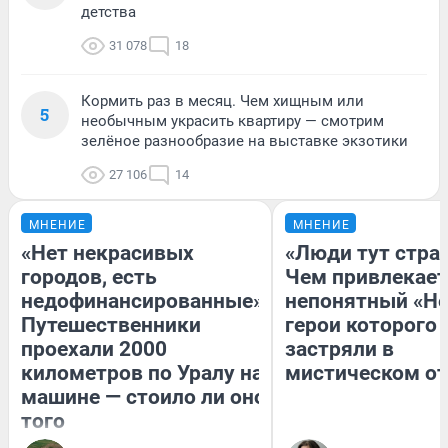
детства
31 078
18
Кормить раз в месяц. Чем хищным или
5
необычным украсить квартиру — смотрим
зелёное разнообразие на выставке экзотики
27 106
14
МНЕНИЕ
МНЕНИЕ
«Нет некрасивых
«Люди тут стра
городов, есть
Чем привлекает
недофинансированные».
непонятный «Не
Путешественники
герои которого
проехали 2000
застряли в
километров по Уралу на
мистическом от
машине — стоило ли оно
того