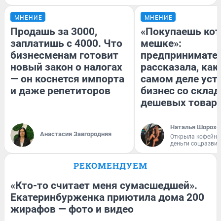
МНЕНИЕ
МНЕНИЕ
Продашь за 3000,
«Покупаешь кот
заплатишь с 4000. Что
мешке»:
бизнесменам готовит
предпринимате
новый закон о налогах
рассказала, как
— он коснется импорта
самом деле уст
и даже репетиторов
бизнес со скла
дешевых товар
Наталья Шорохо
Анастасия Завгородняя
Открыла кофейну
деньги соцразви
РЕКОМЕНДУЕМ
«Кто-то считает меня сумасшедшей».
Екатеринбурженка приютила дома 200
жирафов — фото и видео