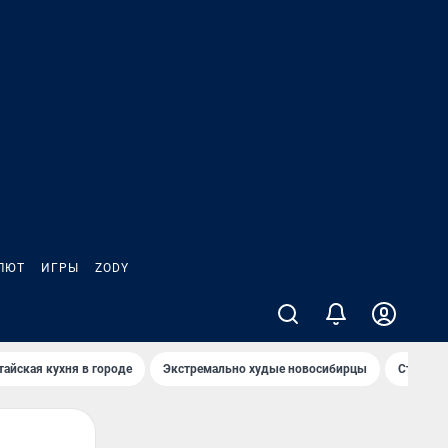
ЛЮТ
ИГРЫ
ZODY
тайская кухня в городе
Экстремально худые новосибирцы
Старт те