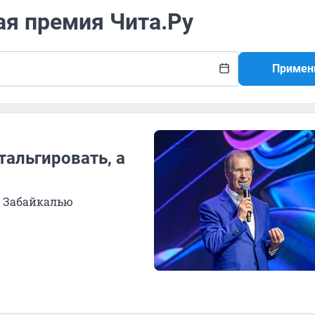
ая премия Чита.Ру
Примен
тальгировать, а
ет Забайкалью