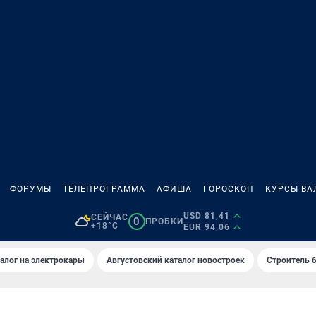
ФОРУМЫ
ТЕЛЕПРОГРАММА
АФИША
ГОРОСКОП
КУРСЫ ВА
USD 81,41
СЕЙЧАС
0
ПРОБКИ
+18°C
EUR 94,06
алог на электрокары
Августовский каталог новостроек
Строитель б