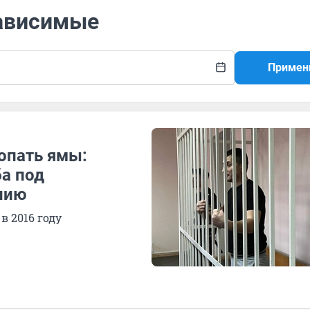
зависимые
Примен
опать ямы:
ба под
нию
в 2016 году