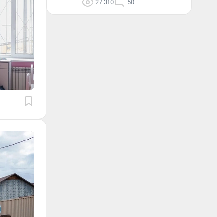
27 310
50