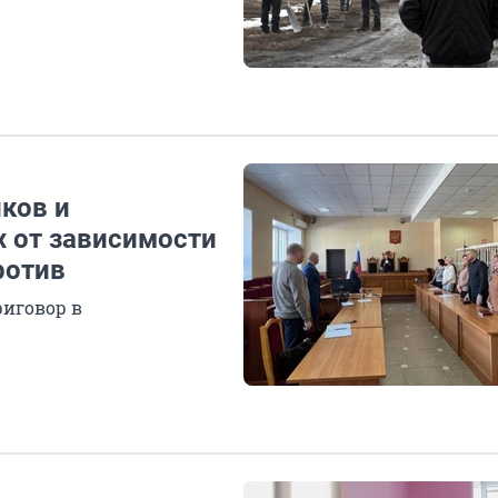
ков и
х от зависимости
ротив
иговор в