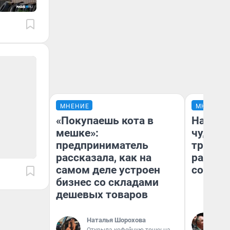
МНЕНИЕ
МНЕНИЕ
«Покупаешь кота в
Наслед
мешке»:
чудом 
предприниматель
трансп
рассказала, как на
разнес
самом деле устроен
советс
бизнес со складами
дешевых товаров
Ол
Наталья Шорохова
Бл