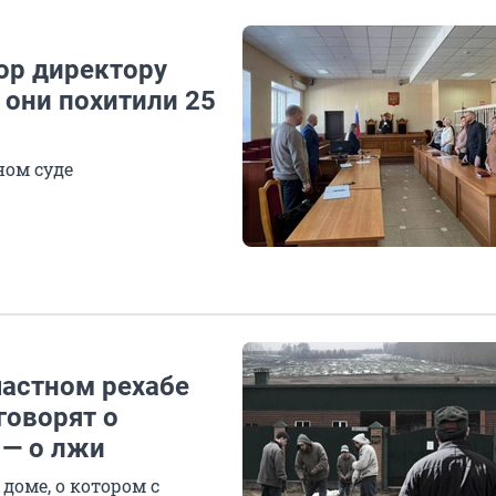
ор директору
 они похитили 25
ном суде
частном рехабе
говорят о
 — о лжи
доме, о котором с