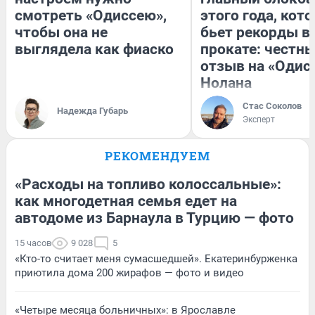
смотреть «Одиссею»,
этого года, кот
чтобы она не
бьет рекорды в
выглядела как фиаско
прокате: честн
отзыв на «Одис
Нолана
Стас Соколов
Надежда Губарь
Эксперт
РЕКОМЕНДУЕМ
«Расходы на топливо колоссальные»:
как многодетная семья едет на
автодоме из Барнаула в Турцию — фото
15 часов
9 028
5
«Кто-то считает меня сумасшедшей». Екатеринбурженка
приютила дома 200 жирафов — фото и видео
«Четыре месяца больничных»: в Ярославле