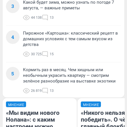
Какой будет зима, можно узнать по погоде 7
3
августа, — важные приметы
44 138
13
Пирожное «Картошка»: классический рецепт в
4
домашних условиях с тем самым вкусом из
детства
30 725
15
Кормить раз в месяц. Чем хищным или
5
необычным украсить квартиру — смотрим
зелёное разнообразие на выставке экзотики
26 819
13
МНЕНИЕ
МНЕНИЕ
«Мы видим нового
«Никого нельзя
Нолана»: с каким
победить». О ч
настроем нужно
главный блокба