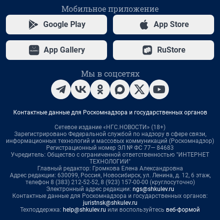
Мобильное приложение
Google Play
App Store
App Gallery
RuStore
Мы в соцсетях
Контактные данные для Роскомнадзора и государственных органов
Сетевое издание «НГС.НОВОСТИ» (18+)
Зарегистрировано Федеральной службой по надзору в сфере связи,
информационных технологий и массовых коммуникаций (Роскомнадзор)
Регистрационный номер ЭЛ № ФС 77— 84683
Учредитель: Общество с ограниченной ответственностью "ИНТЕРНЕТ
ТЕХНОЛОГИИ"
Главный редактор: Громкова Елена Александровна
Адрес редакции: 630099, Россия, Новосибирск, ул. Ленина, д. 12, 6 этаж,
телефон 8 (383) 212-52-52, 8 (923) 157-00-00 (круглосуточно)
Электронный адрес редакции:
ngs@shkulev.ru
Контактные данные для Роскомнадзора и государственных органов:
juristnsk@shkulev.ru
Техподдержка:
help@shkulev.ru
или воспользуйтесь
веб-формой