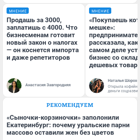
МНЕНИЕ
МНЕНИЕ
Продашь за 3000,
«Покупаешь кот
заплатишь с 4000. Что
мешке»:
бизнесменам готовит
предпринимате
новый закон о налогах
рассказала, как
— он коснется импорта
самом деле уст
и даже репетиторов
бизнес со скла
дешевых товар
Наталья Шорохо
Анастасия Завгородняя
Открыла кофейну
деньги соцразви
РЕКОМЕНДУЕМ
«Сыночки-корзиночки» заполонили
Екатеринбург: почему уральские парни
массово оставили жен без цветов