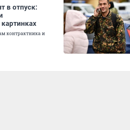
т в отпуск:
и
 картинках
сам контрактника и