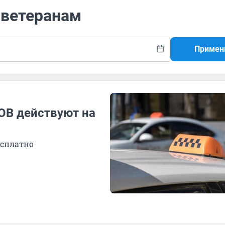
 ветеранам
Примен
ОВ действуют на
есплатно