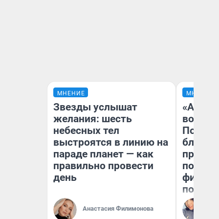
МНЕНИЕ
МНЕНИЕ
Звезды услышат
«Анало
желания: шесть
вот чт
небесных тел
Почему
выстроятся в линию на
блокба
параде планет — как
провал
правильно провести
повтор
день
фильмо
полные
Ал
Анастасия Филимонова
Жу