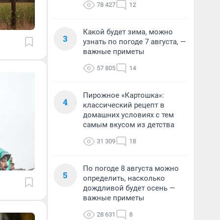
78 427
12
Какой будет зима, можно
3
узнать по погоде 7 августа, —
важные приметы
57 805
14
Пирожное «Картошка»:
4
классический рецепт в
домашних условиях с тем
самым вкусом из детства
31 309
18
По погоде 8 августа можно
5
определить, насколько
дождливой будет осень —
важные приметы
28 631
8