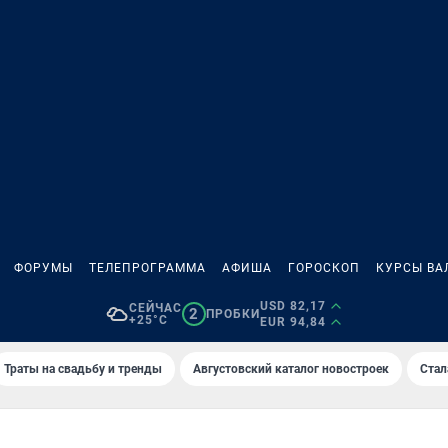
ФОРУМЫ
ТЕЛЕПРОГРАММА
АФИША
ГОРОСКОП
КУРСЫ ВА
USD 82,17
СЕЙЧАС
2
ПРОБКИ
+25°C
EUR 94,84
Траты на свадьбу и тренды
Августовский каталог новостроек
Стал