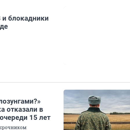
В и блокадники
зде
лозунгами?»
а отказали в
 очереди 15 лет
и срочником