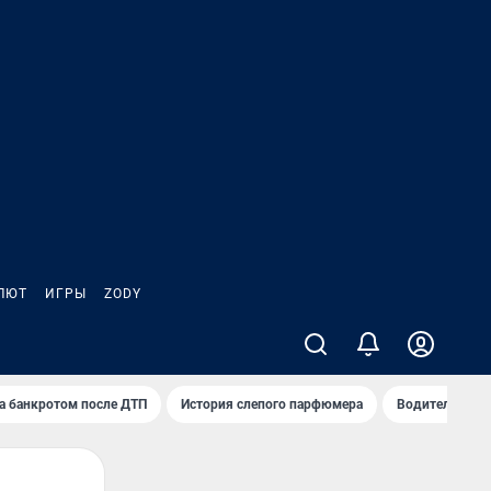
ЛЮТ
ИГРЫ
ZODY
а банкротом после ДТП
История слепого парфюмера
Водители пер