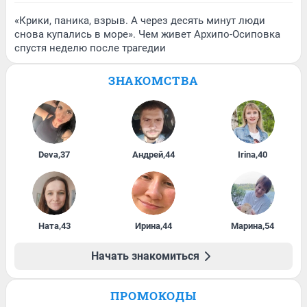
«Крики, паника, взрыв. А через десять минут люди
снова купались в море». Чем живет Архипо-Осиповка
спустя неделю после трагедии
ЗНАКОМСТВА
Deva
,
37
Андрей
,
44
Irina
,
40
Ната
,
43
Ирина
,
44
Марина
,
54
Начать знакомиться
ПРОМОКОДЫ