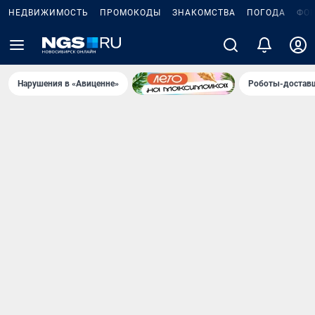
НЕДВИЖИМОСТЬ
ПРОМОКОДЫ
ЗНАКОМСТВА
ПОГОДА
ФО
Нарушения в «Авиценне»
Роботы-доставщ