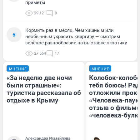
приметы
29 121
8
Кормить раз в месяц. Чем хищным или
5
необычным украсить квартиру — смотрим
зелёное разнообразие на выставке экзотики
27 564
17
МНЕНИЕ
МНЕНИЕ
«За неделю две ночи
Колобок-колобо
были страшные»:
тебя боюсь! Рад
туристка рассказала об
отложили прок
отдыхе в Крыму
«Человека-паук
отзыв о фильме
«человека-булк
Александра Исмайлова