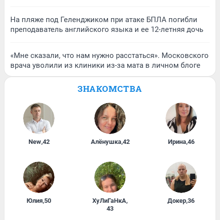
На пляже под Геленджиком при атаке БПЛА погибли
преподаватель английского языка и ее 12-летняя дочь
«Мне сказали, что нам нужно расстаться». Московского
врача уволили из клиники из-за мата в личном блоге
ЗНАКОМСТВА
New
,
42
Алёнушка
,
42
Ирина
,
46
Юлия
,
50
ХуЛиГаНкА
,
Докер
,
36
43