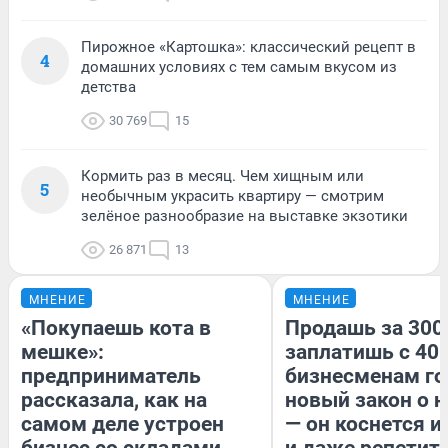
Пирожное «Картошка»: классический рецепт в
4
домашних условиях с тем самым вкусом из
детства
30 769
15
Кормить раз в месяц. Чем хищным или
5
необычным украсить квартиру — смотрим
зелёное разнообразие на выставке экзотики
26 871
13
МНЕНИЕ
МНЕНИЕ
«Покупаешь кота в
Продашь за 300
мешке»:
заплатишь с 400
предприниматель
бизнесменам го
рассказала, как на
новый закон о н
самом деле устроен
— он коснется 
бизнес со складами
и даже репетит