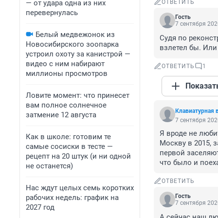
— от удара одна из них
ОТВЕТИТЬ
перевернулась
Гость
7 сентября 202
Белый медвежонок из
Судя по реконстр
Новосибирского зоопарка
взлетел бы. Или
устроил охоту за канистрой —
видео с ним набирают
ОТВЕТИТЬ
1
миллионы просмотров
Показат
Ловите момент: что принесет
вам полное солнечное
Клавиатурная 
затмение 12 августа
7 сентября 202
Я вроде не любит
Как в школе: готовим те
Москву в 2015, з
самые сосиски в тесте —
первой заселяют
рецепт на 20 штук (и ни одной
что было и поех
не останется)
ОТВЕТИТЬ
Нас ждут целых семь коротких
Гость
рабочих недель: график на
7 сентября 202
2027 год
А сейчас наш лю