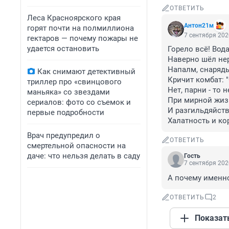
ОТВЕТИТЬ
Леса Красноярского края
Антон21м
горят почти на полмиллиона
7 сентября 202
гектаров — почему пожары не
удается остановить
Горело всё! Вода 
Наверно шёл нер
Напалм, снаряды,
Как снимают детективный
Кричит комбат: "
триллер про «свинцового
Нет, парни - то н
маньяка» со звездами
При мирной жизн
сериалов: фото со съемок и
И разгильдяйств
первые подробности
Халатность и ко
Врач предупредил о
ОТВЕТИТЬ
смертельной опасности на
даче: что нельзя делать в саду
Гость
7 сентября 202
А почему именно
ОТВЕТИТЬ
2
Показат