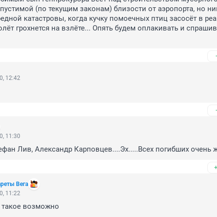
пустимой (по текущим законам) близости от аэропорта, но ник
редной катастровы, когда кучку помоечных птиц засосёт в ре
лёт грохнется на взлёте... Опять будем оплакивать и спрашива
0, 12:42
0, 11:30
фан Лив, Александр Карповцев....Эх.....Всех погибших очень жа
ареты Вега
0, 11:22
и такое возможно