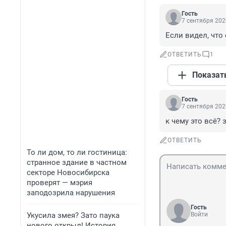
Гость
7 сентября 202
Если видел, что
ОТВЕТИТЬ
1
Показат
Гость
7 сентября 202
к чему это всё?
ОТВЕТИТЬ
То ли дом, то ли гостиница:
странное здание в частном
секторе Новосибирска
проверят — мэрия
заподозрила нарушения
Гость
Укусила змея? Зато паука
Войти
нового открыл! История