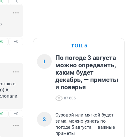
+0
–0
 
+0
–0
ТОП 5
По погоде 3 августа
1
можно определить,
каким будет
декабрь, — приметы
зжаю в 
и поверья
) А 
лопали, 
87 635
+0
–0
Суровой или мягкой будет
2
зима, можно узнать по
погоде 5 августа — важные
приметы
 