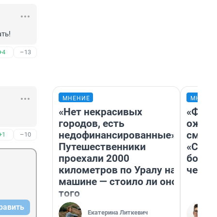
ть!
+4
–13
МНЕНИЕ
МНЕНИ
«Нет некрасивых
«Фина
городов, есть
ожида
недофинансированные».
смотр
+1
–10
Путешественники
«Стар
проехали 2000
больш
километров по Уралу на
честн
машине — стоило ли оно
того
равить
Екатерина Литкевич