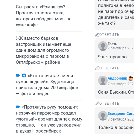
полигона в недо
Сыграем в «Ромашку»?
не парит до оче
Простая головоломка,
двигатель и само
которая взбодрит мозг не
же так"?
хуже кофе
ОТВЕТИТЬ
ЖК вместо бараков:
застройщик изымает еще
Гость
7 сентября 202
один дом для огромного
микрорайона с парком в
9 лет прошло...
Октябрьском районе
ОТВЕТИТЬ
«Кто-то считает меня
Андронник
сумасшедшей». Художница
7 сентября 202
приютила дома 200 жирафов
Саня Вьюхин, Сте
— фото и видео
ОТВЕТИТЬ
«Протянуть руку помощи»:
незрячий парфюмер создал
Звездолет Сиг
«уютный» аромат для тех, кому
7 сентября 202
страшно, — он уже увековечил
Только в росси
в духах Новосибирск