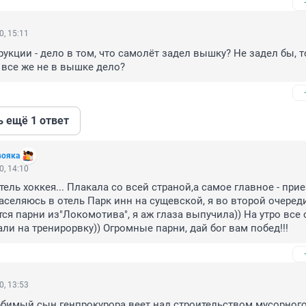
0, 15:11
укции - дело в том, что самолёт задел вышку? Не задел бы, то
 все же не в вышке дело?
ь ещё 1 ответ
вояка
0, 14:10
ель хоккея... Плакала со всей страной,а самое главное - прие
аселяюсь в отель Парк инн на сущевской, я во второй очереди)
ся парни из"Локомотива", я аж глаза выпучила)) На утро все с
али на тренирорвку)) Огромные парни, дай бог вам побед!!!
0, 13:53
бимый сын генпрокурора веет над строительством мусорного