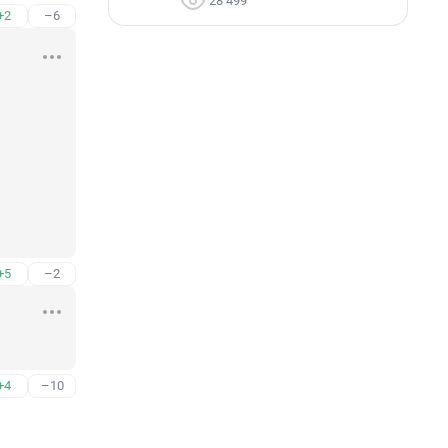
28 499
+2
–6
+5
–2
+4
–10