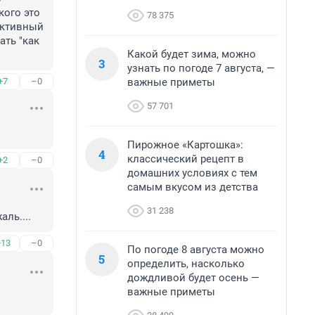
ого это 
78 375
активный 
ть "как 
Какой будет зима, можно
3
узнать по погоде 7 августа, —
важные приметы
+7
–0
57 701
Пирожное «Картошка»:
4
классический рецепт в
+2
–0
домашних условиях с тем
самым вкусом из детства
31 238
ль....
+13
–0
По погоде 8 августа можно
5
определить, насколько
дождливой будет осень —
важные приметы