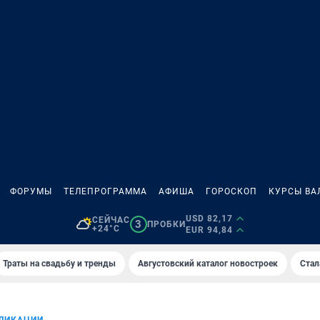
ФОРУМЫ
ТЕЛЕПРОГРАММА
АФИША
ГОРОСКОП
КУРСЫ ВА
USD 82,17
СЕЙЧАС
3
ПРОБКИ
+24°C
EUR 94,84
Траты на свадьбу и тренды
Августовский каталог новостроек
Стал