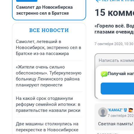
ПЕРЕЙТИ К ПУ
Самолет до Новосибирска
15 комм
экстренно сел в Братске
«Горело всё. В
ВСЕ НОВОСТИ
глазами очевид
Самолет, летевший в
7 сентября 2020, 10:30
Новосибирск, экстренно сел в
Братске из-за пассажира
«Жители очень сильно
обеспокоены». Туберкулезную
Получай наг
больницу Ленинского района
планируют перенести
Гость
Войти
На какой срок отодвинули
реформу семейной ипотеки: в
правительстве назвали риски
"KAMAZ" 👹
7 сентября 202
Две машины столкнулись на
Светлая память!
перекрестке в Новосибирске