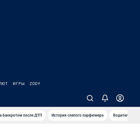
ЛЮТ
ИГРЫ
ZODY
а банкротом после ДТП
История слепого парфюмера
Водители пер