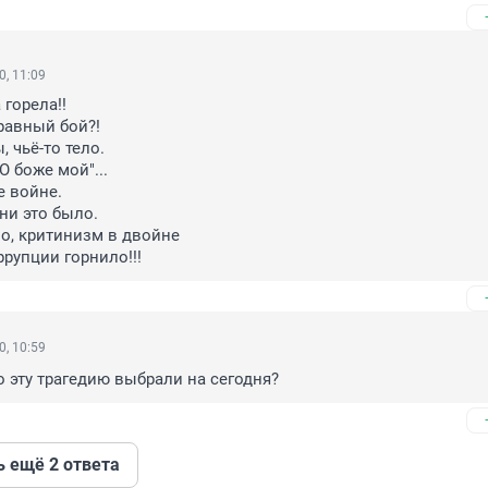
0, 11:09
горела!!

авный бой?!

 чьё-то тело.

О боже мой"...

е войне.

и это было.

о, критинизм в двойне

ррупции горнило!!!
0, 10:59
 эту трагедию выбрали на сегодня?
ь ещё 2 ответа