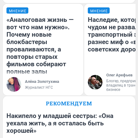
МНЕНИЕ
МНЕНИЕ
«Аналоговая жизнь —
Наследие, кото
вот что нам нужно».
чудом не разва
Почему новые
транспортный э
блокбастеры
разнес миф о «
проваливаются, а
советских доро
повторы старых
фильмов собирают
полные залы
Олег Арефьев
Блогер, предприн
Алёна Золотухина
владелец в тран
Журналист НГС
бизнесе
РЕКОМЕНДУЕМ
Накипело у младшей сестры: «Она
уехала жить, а я осталась быть
хорошей»