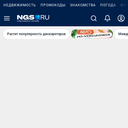
НЕДВИЖИМОСТЬ
ПРОМОКОДЫ
ЗНАКОМСТВА
ПОГОДА
ФО
Растет популярность дискаунтеров
Межд