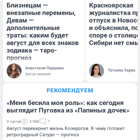
Близнецам —
Красноярская
внезапные перемены,
журналистка пр
Девам —
отпуск в Новос
дополнительные
и объяснила, по
траты: каким будет
споре о столице
август для всех знаков
Сибири нет смы
зодиака — таро-
прогноз
Анастасия Першина
Татьяна Зарва
Автор мнения
РЕКОМЕНДУЕМ
«Меня бесила моя роль»: как сегодня
выглядит Пуговка из «Папиных дочек»
9 часов
3 988
1
Август перевернет жизнь Козерогов. К чему готовит
ретроградный Сатурн — прогноз