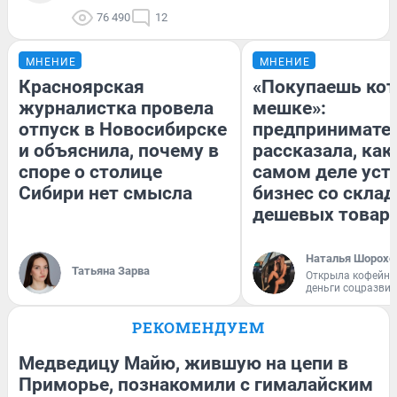
76 490
12
МНЕНИЕ
МНЕНИЕ
Красноярская
«Покупаешь кот
журналистка провела
мешке»:
отпуск в Новосибирске
предпринимате
и объяснила, почему в
рассказала, как
споре о столице
самом деле уст
Сибири нет смысла
бизнес со скла
дешевых товар
Наталья Шорохо
Татьяна Зарва
Открыла кофейну
деньги соцразви
РЕКОМЕНДУЕМ
Медведицу Майю, жившую на цепи в
Приморье, познакомили с гималайским