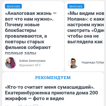
МНЕНИЕ
МНЕНИЕ
«Аналоговая жизнь —
«Мы видим нов
вот что нам нужно».
Нолана»: с каки
Почему новые
настроем нужн
блокбастеры
смотреть «Одис
проваливаются, а
чтобы она не
повторы старых
выглядела как 
фильмов собирают
полные залы
Алёна Золотухина
Надежда Губарь
Журналист НГС
РЕКОМЕНДУЕМ
«Кто-то считает меня сумасшедшей».
Екатеринбурженка приютила дома 200
жирафов — фото и видео