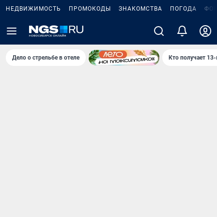
НЕДВИЖИМОСТЬ
ПРОМОКОДЫ
ЗНАКОМСТВА
ПОГОДА
ФО
Дело о стрельбе в отеле
Кто получает 13-