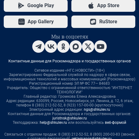
Google Play
App Store
App Gallery
RuStore
Мы в соцсетях
Контактные данные для Роскомнадзора и государственных органов
Сетевое издание «НГС.НОВОСТИ» (18+)
Зарегистрировано Федеральной службой по надзору в сфере связи,
информационных технологий и массовых коммуникаций (Роскомнадзор)
Регистрационный номер ЭЛ № ФС 77— 84683
Учредитель: Общество с ограниченной ответственностью "ИНТЕРНЕТ
ТЕХНОЛОГИИ"
Главный редактор: Громкова Елена Александровна
Адрес редакции: 630099, Россия, Новосибирск, ул. Ленина, д. 12, 6 этаж,
телефон 8 (383) 212-52-52, 8 (923) 157-00-00 (круглосуточно)
Электронный адрес редакции:
ngs@shkulev.ru
Контактные данные для Роскомнадзора и государственных органов:
juristnsk@shkulev.ru
Техподдержка:
help@shkulev.ru
или воспользуйтесь
веб-формой
Связаться с отделом продаж: 8 (383) 212-52-52, 8 (800) 200-03-83 (звонок
с сотового бесплатный),
reklamangs@shkulev.ru