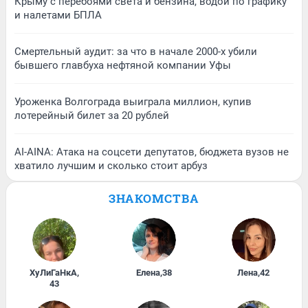
Крыму с перебоями света и бензина, водой по графику
и налетами БПЛА
Смертельный аудит: за что в начале 2000-х убили
бывшего главбуха нефтяной компании Уфы
Уроженка Волгограда выиграла миллион, купив
лотерейный билет за 20 рублей
AI-AINA: Атака на соцсети депутатов, бюджета вузов не
хватило лучшим и сколько стоит арбуз
ЗНАКОМСТВА
ХуЛиГаНкА
,
Елена
,
38
Лена
,
42
43