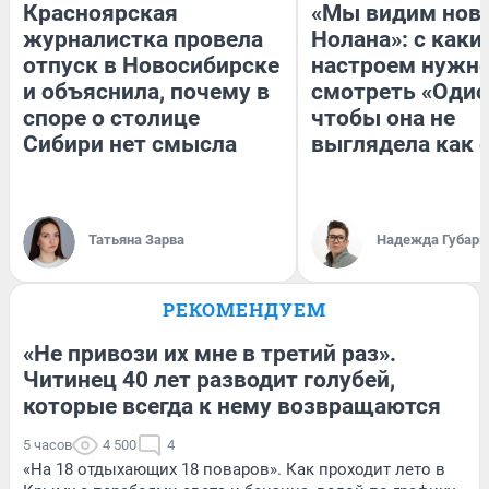
Красноярская
«Мы видим нов
журналистка провела
Нолана»: с каки
отпуск в Новосибирске
настроем нужн
и объяснила, почему в
смотреть «Одис
споре о столице
чтобы она не
Сибири нет смысла
выглядела как 
Татьяна Зарва
Надежда Губарь
РЕКОМЕНДУЕМ
«Не привози их мне в третий раз».
Читинец 40 лет разводит голубей,
которые всегда к нему возвращаются
5 часов
4 500
4
«На 18 отдыхающих 18 поваров». Как проходит лето в