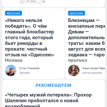
27 332
50
МНЕНИЕ
МНЕНИЕ
«Никого нельзя
Близнецам —
победить». О чём
внезапные пере
главный блокбастер
Девам —
этого года, который
дополнительны
бьет рекорды в
траты: каким б
прокате: честный
август для всех
отзыв на «Одиссею»
зодиака — таро-
Нолана
прогноз
Стас Соколов
Анастасия Перш
Эксперт
Автор мнения
РЕКОМЕНДУЕМ
«Четырех мужей потеряла»: Прохор
Шаляпин проболтался о новой
возлюбленной