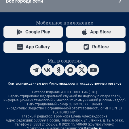
Все города сети
Мобильное приложение
Google Play
App Store
App Gallery
RuStore
Мы в соцсетях
Контактные данные для Роскомнадзора и государственных органов
Сетевое издание «НГС.НОВОСТИ» (18+)
Зарегистрировано Федеральной службой по надзору в сфере связи,
информационных технологий и массовых коммуникаций (Роскомнадзор)
Регистрационный номер ЭЛ № ФС 77— 84683
Учредитель: Общество с ограниченной ответственностью "ИНТЕРНЕТ
ТЕХНОЛОГИИ"
Главный редактор: Громкова Елена Александровна
Адрес редакции: 630099, Россия, Новосибирск, ул. Ленина, д. 12, 6 этаж,
телефон 8 (383) 212-52-52, 8 (923) 157-00-00 (круглосуточно)
Электронный адрес редакции:
ngs@shkulev.ru