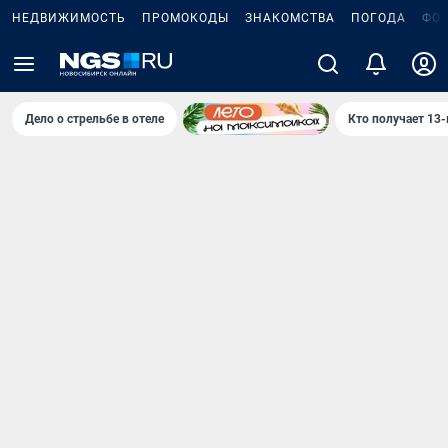
НЕДВИЖИМОСТЬ
ПРОМОКОДЫ
ЗНАКОМСТВА
ПОГОДА
ФО
Дело о стрельбе в отеле
Кто получает 13-