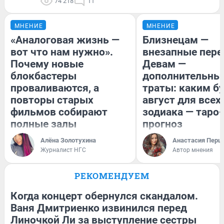
74 218
11
МНЕНИЕ
МНЕНИЕ
«Аналоговая жизнь —
Близнецам —
вот что нам нужно».
внезапные пере
Почему новые
Девам —
блокбастеры
дополнительны
проваливаются, а
траты: каким б
повторы старых
август для всех
фильмов собирают
зодиака — таро-
полные залы
прогноз
Алёна Золотухина
Анастасия Перш
Журналист НГС
Автор мнения
РЕКОМЕНДУЕМ
Когда концерт обернулся скандалом.
Ваня Дмитриенко извинился перед
Линочкой Ли за выступление сестры