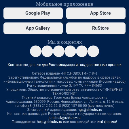
Мобильное приложение
Google Play
App Store
App Gallery
RuStore
Мы в соцсетях
Контактные данные для Роскомнадзора и государственных органов
Сетевое издание «НГС.НОВОСТИ» (18+)
Зарегистрировано Федеральной службой по надзору в сфере связи,
информационных технологий и массовых коммуникаций (Роскомнадзор)
Регистрационный номер ЭЛ № ФС 77— 84683
Учредитель: Общество с ограниченной ответственностью "ИНТЕРНЕТ
ТЕХНОЛОГИИ"
Главный редактор: Громкова Елена Александровна
Адрес редакции: 630099, Россия, Новосибирск, ул. Ленина, д. 12, 6 этаж,
телефон 8 (383) 212-52-52, 8 (923) 157-00-00 (круглосуточно)
Электронный адрес редакции:
ngs@shkulev.ru
Контактные данные для Роскомнадзора и государственных органов:
juristnsk@shkulev.ru
Техподдержка:
help@shkulev.ru
или воспользуйтесь
веб-формой