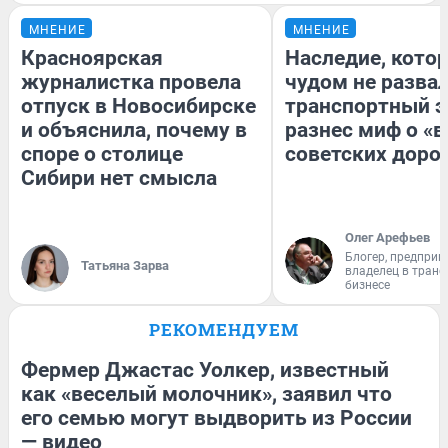
МНЕНИЕ
МНЕНИЕ
Красноярская
Наследие, кото
журналистка провела
чудом не разва
отпуск в Новосибирске
транспортный э
и объяснила, почему в
разнес миф о «
споре о столице
советских доро
Сибири нет смысла
Олег Арефьев
Блогер, предприн
Татьяна Зарва
владелец в тран
бизнесе
РЕКОМЕНДУЕМ
Фермер Джастас Уолкер, известный
как «веселый молочник», заявил что
его семью могут выдворить из России
— видео