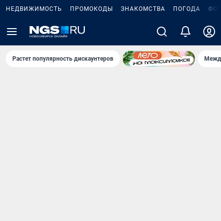
НЕДВИЖИМОСТЬ
ПРОМОКОДЫ
ЗНАКОМСТВА
ПОГОДА
ФО
Растет популярность дискаунтеров
Межд