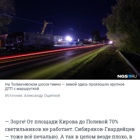
На Толмачевском шоссе темно — зимой здесь произошло крупное
ДТП с маршруткой
Источник: 
Александр Ощепков
— Зорге! От площади Кирова до Полевой 70%
светильников не работает. Сибиряков-Гвардейцев
— тоже всё печально. А так в целом везде плохо, в