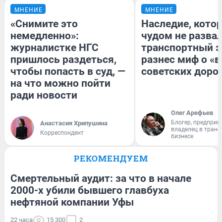
МНЕНИЕ
МНЕНИЕ
«Снимите это
Наследие, кото
немедленно»:
чудом не разва
журналистке НГС
транспортный э
пришлось раздеться,
разнес миф о «
чтобы попасть в суд, —
советских доро
на что можно пойти
ради новости
Олег Арефьев
Блогер, предприн
Анастасия Хрипушина
владелец в тран
Корреспондент
бизнесе
РЕКОМЕНДУЕМ
Смертельный аудит: за что в начале
2000-х убили бывшего главбуха
нефтяной компании Уфы
22 часа
15 300
2