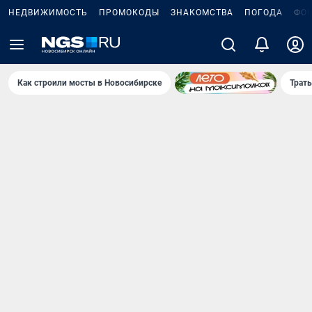
НЕДВИЖИМОСТЬ
ПРОМОКОДЫ
ЗНАКОМСТВА
ПОГОДА
ФО
Как строили мосты в Новосибирске
Траты