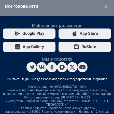
Все города сети
Мобильное приложение
Google Play
App Store
App Gallery
RuStore
Мы в соцсетях
Контактные данные для Роскомнадзора и государственных органов
Сетевое издание «НГС.НОВОСТИ» (18+)
Зарегистрировано Федеральной службой по надзору в сфере связи,
информационных технологий и массовых коммуникаций (Роскомнадзор)
Регистрационный номер ЭЛ № ФС 77— 84683
Учредитель: Общество с ограниченной ответственностью "ИНТЕРНЕТ
ТЕХНОЛОГИИ"
Главный редактор: Громкова Елена Александровна
Адрес редакции: 630099, Россия, Новосибирск, ул. Ленина, д. 12, 6 этаж,