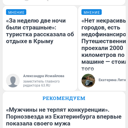
МНЕНИЕ
МНЕНИЕ
«За неделю две ночи
«Нет некрасивы
были страшные»:
городов, есть
туристка рассказала об
недофинансиро
отдыхе в Крыму
Путешественни
проехали 2000
километров по 
машине — стоил
того
Александра Исмайлова
Екатерина Литк
заместитель главного
редактора 63.RU
РЕКОМЕНДУЕМ
«Мужчины не терпят конкуренции».
Порнозвезда из Екатеринбурга впервые
показала своего мужа