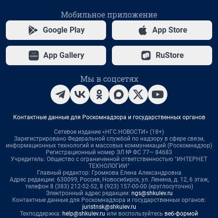
Мобильное приложение
Google Play
App Store
App Gallery
RuStore
Мы в соцсетях
Контактные данные для Роскомнадзора и государственных органов
Сетевое издание «НГС.НОВОСТИ» (18+)
Зарегистрировано Федеральной службой по надзору в сфере связи,
информационных технологий и массовых коммуникаций (Роскомнадзор)
Регистрационный номер ЭЛ № ФС 77— 84683
Учредитель: Общество с ограниченной ответственностью "ИНТЕРНЕТ
ТЕХНОЛОГИИ"
Главный редактор: Громкова Елена Александровна
Адрес редакции: 630099, Россия, Новосибирск, ул. Ленина, д. 12, 6 этаж,
телефон 8 (383) 212-52-52, 8 (923) 157-00-00 (круглосуточно)
Электронный адрес редакции:
ngs@shkulev.ru
Контактные данные для Роскомнадзора и государственных органов:
juristnsk@shkulev.ru
Техподдержка:
help@shkulev.ru
или воспользуйтесь
веб-формой