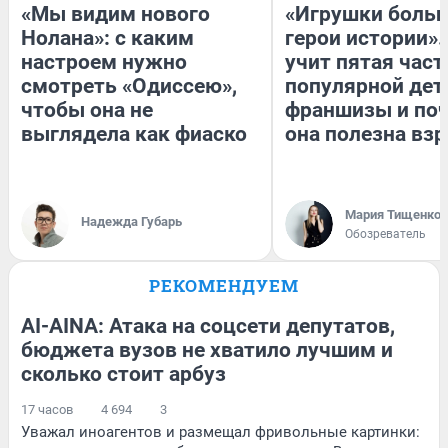
«Мы видим нового
«Игрушки больш
Нолана»: с каким
герои истории».
настроем нужно
учит пятая част
смотреть «Одиссею»,
популярной дет
чтобы она не
франшизы и по
выглядела как фиаско
она полезна вз
Мария Тищенко
Надежда Губарь
Обозреватель
РЕКОМЕНДУЕМ
AI-AINA: Атака на соцсети депутатов,
бюджета вузов не хватило лучшим и
сколько стоит арбуз
17 часов
4 694
3
Уважал иноагентов и размещал фривольные картинки: