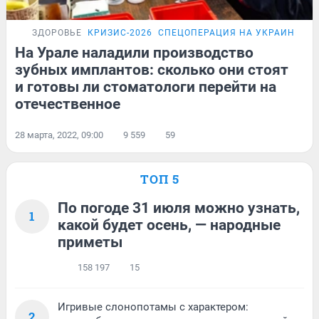
ЗДОРОВЬЕ
КРИЗИС-2026
СПЕЦОПЕРАЦИЯ НА УКРАИНЕ
Р
На Урале наладили производство
зубных имплантов: сколько они стоят
и готовы ли стоматологи перейти на
отечественное
28 марта, 2022, 09:00
9 559
59
ТОП 5
По погоде 31 июля можно узнать,
1
какой будет осень, — народные
приметы
158 197
15
Игривые слонопотамы с характером:
2