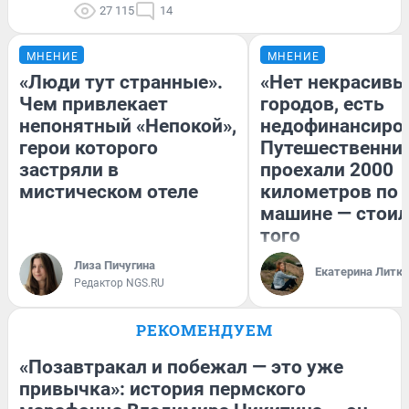
27 115
14
МНЕНИЕ
МНЕНИЕ
«Люди тут странные».
«Нет некрасивы
Чем привлекает
городов, есть
непонятный «Непокой»,
недофинансиро
герои которого
Путешественни
застряли в
проехали 2000
мистическом отеле
километров по 
машине — стоил
того
Лиза Пичугина
Екатерина Литк
Редактор NGS.RU
РЕКОМЕНДУЕМ
«Позавтракал и побежал — это уже
привычка»: история пермского