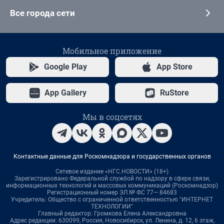
Все города сети
Мобильное приложение
Google Play
App Store
App Gallery
RuStore
Мы в соцсетях
Контактные данные для Роскомнадзора и государственных органов
Сетевое издание «НГС.НОВОСТИ» (18+)
Зарегистрировано Федеральной службой по надзору в сфере связи,
информационных технологий и массовых коммуникаций (Роскомнадзор)
Регистрационный номер ЭЛ № ФС 77— 84683
Учредитель: Общество с ограниченной ответственностью "ИНТЕРНЕТ
ТЕХНОЛОГИИ"
Главный редактор: Громкова Елена Александровна
Адрес редакции: 630099, Россия, Новосибирск, ул. Ленина, д. 12, 6 этаж,