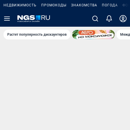
НЕДВИЖИМОСТЬ
ПРОМОКОДЫ
ЗНАКОМСТВА
ПОГОДА
ФО
Растет популярность дискаунтеров
Межд