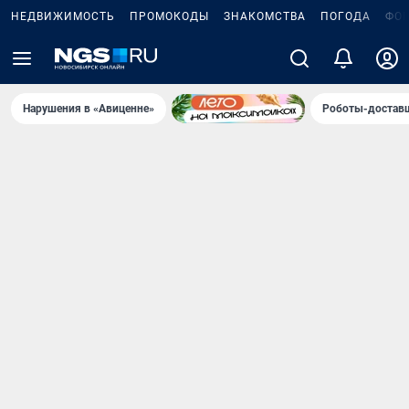
НЕДВИЖИМОСТЬ
ПРОМОКОДЫ
ЗНАКОМСТВА
ПОГОДА
ФО
Нарушения в «Авиценне»
Роботы-доставщ