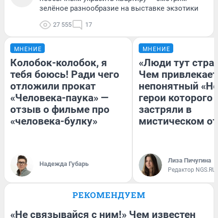
зелёное разнообразие на выставке экзотики
27 555
17
МНЕНИЕ
МНЕНИЕ
Колобок-колобок, я
«Люди тут стра
тебя боюсь! Ради чего
Чем привлекает
отложили прокат
непонятный «Не
«Человека-паука» —
герои которого
отзыв о фильме про
застряли в
«человека-булку»
мистическом от
Лиза Пичугина
Надежда Губарь
Редактор NGS.RU
РЕКОМЕНДУЕМ
«Не связывайся с ним!» Чем известен