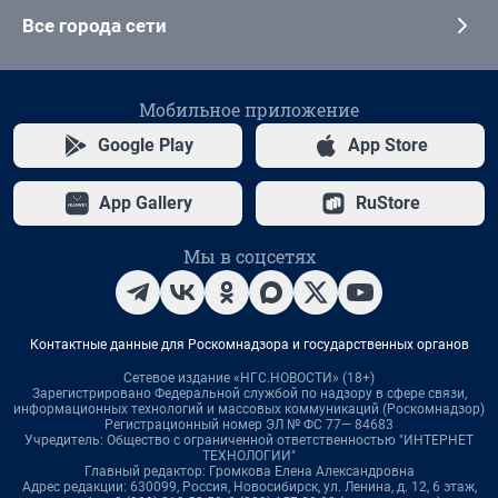
Все города сети
Мобильное приложение
Google Play
App Store
App Gallery
RuStore
Мы в соцсетях
Контактные данные для Роскомнадзора и государственных органов
Сетевое издание «НГС.НОВОСТИ» (18+)
Зарегистрировано Федеральной службой по надзору в сфере связи,
информационных технологий и массовых коммуникаций (Роскомнадзор)
Регистрационный номер ЭЛ № ФС 77— 84683
Учредитель: Общество с ограниченной ответственностью "ИНТЕРНЕТ
ТЕХНОЛОГИИ"
Главный редактор: Громкова Елена Александровна
Адрес редакции: 630099, Россия, Новосибирск, ул. Ленина, д. 12, 6 этаж,