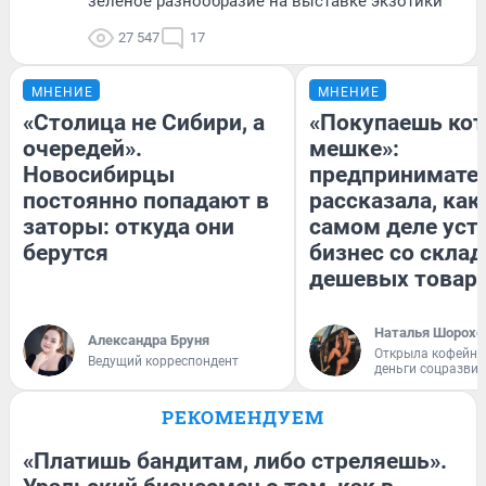
зелёное разнообразие на выставке экзотики
27 547
17
МНЕНИЕ
МНЕНИЕ
«Столица не Сибири, а
«Покупаешь кот
очередей».
мешке»:
Новосибирцы
предпринимате
постоянно попадают в
рассказала, как
заторы: откуда они
самом деле уст
берутся
бизнес со скла
дешевых товар
Наталья Шорохо
Александра Бруня
Открыла кофейну
Ведущий корреспондент
деньги соцразви
РЕКОМЕНДУЕМ
«Платишь бандитам, либо стреляешь».