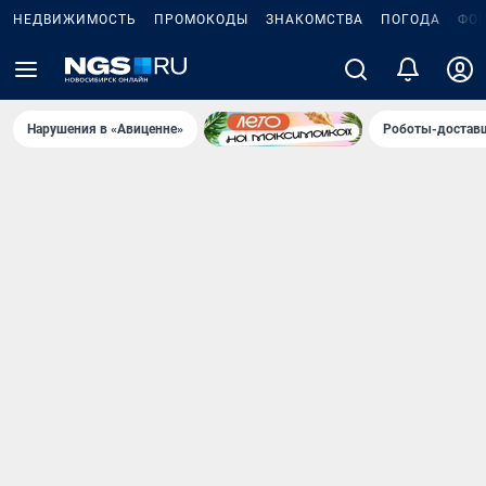
НЕДВИЖИМОСТЬ
ПРОМОКОДЫ
ЗНАКОМСТВА
ПОГОДА
ФО
Нарушения в «Авиценне»
Роботы-доставщ